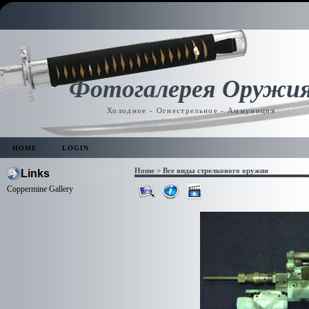
Фотогалерея Оружи
Холодное - Огнестрельное - Аммуниция
HOME
LOGIN
Home
>
Все виды стрелкового оружия
Links
Coppermine Gallery