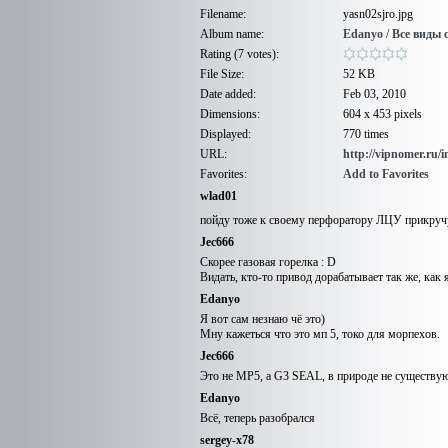
Filename:
yasn02sjro.jpg
Album name:
Edanyo
/
Все виды 
Rating (7 votes):
File Size:
52 KB
Date added:
Feb 03, 2010
Dimensions:
604 x 453 pixels
Displayed:
770 times
URL:
http://vipnomer.ru/
Favorites:
Add to Favorites
wlad01
пойду тоже к своему перфоратору ЛЦУ прикруч
Jec666
Скорее газовая горелка : D
Видать, кто-то привод дорабатывает так же, как 
Edanyo
Я вот сам незнаю чё это)
Мну кажеться что это мп 5, токо для морпехов.
Jec666
Это не MP5, а G3 SEAL, в природе не существу
Edanyo
Всё, теперь разобрался
sergey-x78