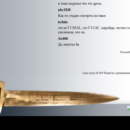
я тоже подумал что это дрель
nbc1920
Как-то стыдно смотреть на такое.
ischim
это не Г3 SEAL, это Г3 САС. маруйцы, честно го
увеличили, что ли.
Jec666
Да, напутал йа.
Powered
Grey-style-20 WP Theme by wpthemesfree