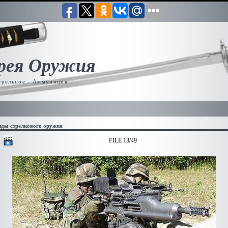
рея Оружия
трельное - Аммуниция
иды стрелкового оружия
FILE 13/49