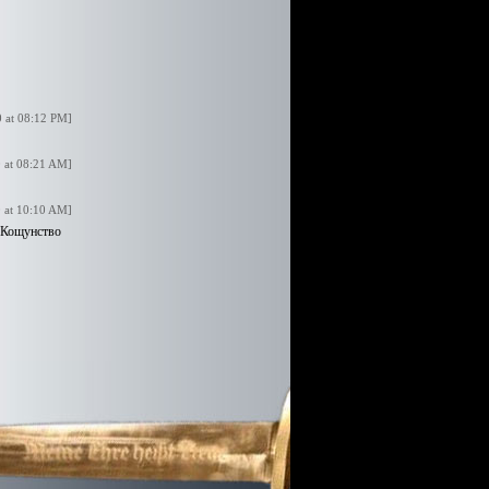
0 at 08:12 PM]
0 at 08:21 AM]
0 at 10:10 AM]
. Кощунство