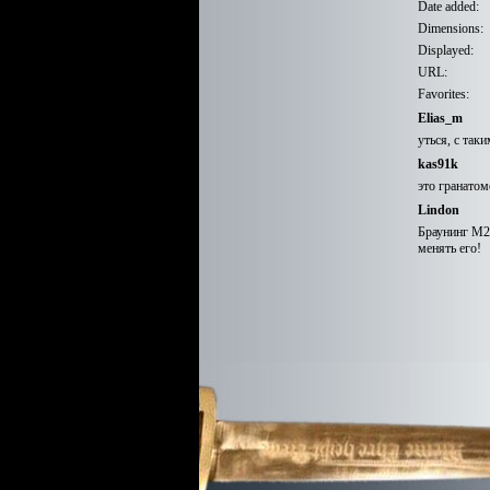
Date added:
Dimensions:
Displayed:
URL:
Favorites:
Elias_m
уться, с так
kas91k
это гранатом
Lindon
Браунинг М2 
менять его!