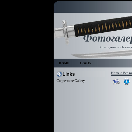
Фотогале
Холодное - Огнес
HOME
LOGIN
Home
>
Все в
Links
Coppermine Gallery