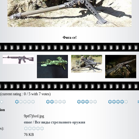
Фига се!
e
(current rating : 0 / 5 with 7 votes)
tion
9ptf7jfsrd.jpg
emor
/
Все виды стрелкового оружия
s):
76 KB