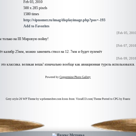
Feb 03, 2010
500 x 285 pixels
1580 times
http://vipnomer.ru/imag/displayimage.php?pos=-193
Add to Favorites
[Feb 05, 201
им только на III Мировую войну!
[Feb 07, 201
ёт калибр 25мм, можно заменить ствол на 12. 7мм и будет пулемёт
[Feb 09, 201
это классика. великая вешь! изначально вообще как авиационная турель использовался
Powered by
Coppermine Photo Gallery
Grey-style-20 WP Theme by wpthemesfree.com Icons from: VistaICO.com| Theme Ported to CPG by Frantz