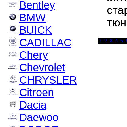
Bentley
ста
BMW
тюн
BUICK
CADILLAC
1
2
3
4
5
Chery
Chevrolet
CHRYSLER
Citroen
Dacia
Daewoo