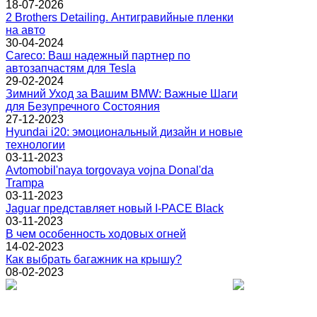
18-07-2026
2 Brothers Detailing. Антигравийные пленки
на авто
30-04-2024
Careco: Ваш надежный партнер по
автозапчастям для Tesla
29-02-2024
Зимний Уход за Вашим BMW: Важные Шаги
для Безупречного Состояния
27-12-2023
Hyundai i20: эмоциональный дизайн и новые
технологии
03-11-2023
Avtomobil'naya torgovaya vojna Donal'da
Trampa
03-11-2023
Jaguar представляет новый I-PACE Black
03-11-2023
В чем особенность ходовых огней
14-02-2023
Как выбрать багажник на крышу?
08-02-2023