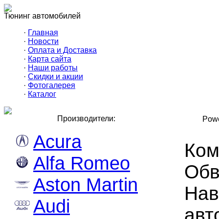
Тюнинг автомобилей
·
Главная
·
Новости
·
Оплата и Доставка
·
Карта сайта
·
Наши работы
·
Скидки и акции
·
Фотогалерея
·
Каталог
Производители:
Powe
Acura
Ком
Alfa Romeo
Обв
Aston Martin
Нав
Audi
авт