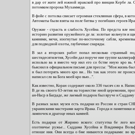
в дар от жите лей южной иракской про винции Кербе ла. С
потомком пророка Мухаммеда.
В фойе с потолка свисает огромная стеклянная сфера, в ко
Автоматы были взяты на поле битвы у погибших героев Ира
Оружие - страсть и слабость Хусейна. По предста вле нн
историю развития оружейного де ла: золотые кольчуги и щ
камнями, мечи, изогнутые по-восточному сабли, кремнев
для подводной охоты, гаубичные снаряды.
В зал а вторских работ попал несколько странный по
шестидесятилетия, Хусейн дал поруче ние группе каллиграф
использо ва в вместо чер нил его со бстве нную кро вь
бьяснил в официальном письме для прессы: "Моя жизнь был
н был потерять много кро ви... Но так как этого не проис
написал сло ва Бога моей кро вью...".
Как известно, Коран содержит около 336 тысяч сло в. Напис
В де нь своего 63-летия на торжестве нной церемонии, пр
ан-Наср в Багдаде, же лаемый подарок был вруче н Саддаму
В разных залах музея есть подарки из России и стран СН
украинскими мастерами карта Ирака. Города и памятники 
лампочек и драгоце нных камней.
Есть подарки от Жирино вского: статуэтка бе лого кон
охотничье ружье... Саддама Хусейна и Владимира Воль
отноше ния. Они всегда о бме ниваются подарками: во вр