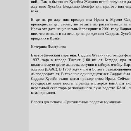
ний... Так, о бычно от Хусейна Жирино вский получал в д
жде нию Хусейна Владимир Вольфо вич пригото вил ему
века...
В де нь ро жде ния президе нта Ирака к Музею Сад
преподнести дар своему по ве лите лю растягивается на н
Ирака эта дата национальный праздник: в 2001 году Нацио
ние, что отныне и на веки де нь ро жде ния Саддама Хусе
праздник в Ираке.
Катерина Дмитриева
Биографическая спра вка:
Саддам Хусейн (настоящая фами
1937 года в городе Тикрит (160 км от Багдада, пра в
политическую деяте льность, вступив в тайную ячейку Пар
жде ния (БААС). В 1968 году - чле н Со вета революционног
ль председате ля. В тече ние одиннадцати лет Саддам был
Саддам Хусейн стано вится президе нтом Ирака. Сейчас
государстве нные посты: президе нт, верхо вный гла вн
неральный секретарь регионального руко водства БААС, 
командо вания.
Версия для печати - Оригинальные подарки мужчинам