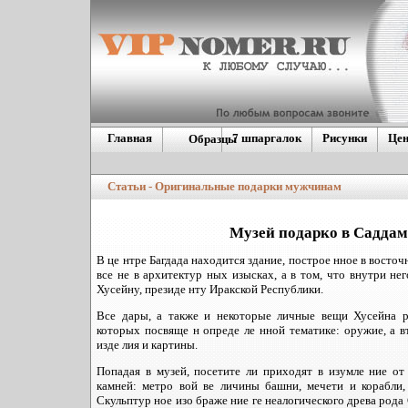
Главная
7 шпаргалок
Рисунки
Це
Образцы
Европейские
номера
Статьи - Оригинальные подарки мужчинам
Дублинующие гос.
номера
Америкие\Японские
Музей подарко в Саддам
В це нтре Багдада находится здание, построе нное в восточ
все не в архитектур ных изысках, а в том, что внутри не
Хусейну, президе нту Иракской Республики.
Все дары, а также и некоторые личные вещи Хусейна ра
которых посвяще н опреде ле нной тематике: оружие, а в
изде лия и картины.
Попадая в музей, посетите ли приходят в изумле ние от
камней: метро вой ве личины башни, мечети и корабли, 
Скульптур ное изо браже ние ге неалогического древа рода