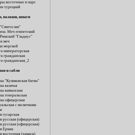
ры восточные в паре
ан турецкий
, палаши, шпаги
"Святослав"
еш. Меч египетский
Римский "Гладиус"
и меч
ш морской
а императорская
а гражданская
а гражданская_2
ки и сабли
а "Куликовская битва"
а казачья
а кавказская
а генеральская
а офицерская
ральская с молитвами
я
я гусарская
я русская (офицерская)
я русская (офицерская)
я Ермак
я восточная (дамаск)