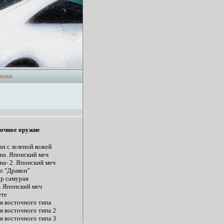
лама
очное оружие
ан с зеленой кожей
на. Японский меч
на- 2. Японский меч
о "Дракон"
р самурая
. Японский меч
те
я восточного типа
я восточного типа 2
я восточного типа 3