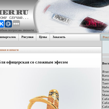
 шпаргалок
Рисунки
Цены
Заказать
Рек
кие
ашки и шпаги
щие гос.
\Японские
ля офицерская со сложным эфесом
Вост
Ятаг
Ката
Ката
Тант
Набо
Тати
Маче
Сабл
Сабл
Сабл