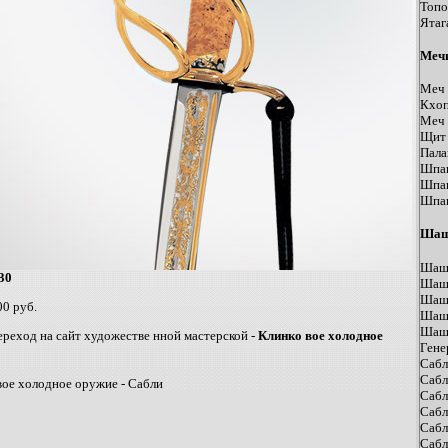
Топо
Ятаг
Мечи
Меч 
Кхоп
Меч 
Щит 
Пала
Шпаг
Шпаг
Шпаг
Шаш
Шашк
30
Шашк
Шашк
00 руб.
Шашк
Шашк
Переход на сайт художестве нной мастерской -
Клинко вое холодное
Гене
Сабл
Сабл
вое холодное оружие - Сабли
Сабл
Сабл
Сабл
Cабл