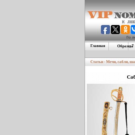
Главная
7
Образцы
Европейс
номера
Статьи - Мечи, сабли, ш
Дублиную
номера
Америкие
Саб