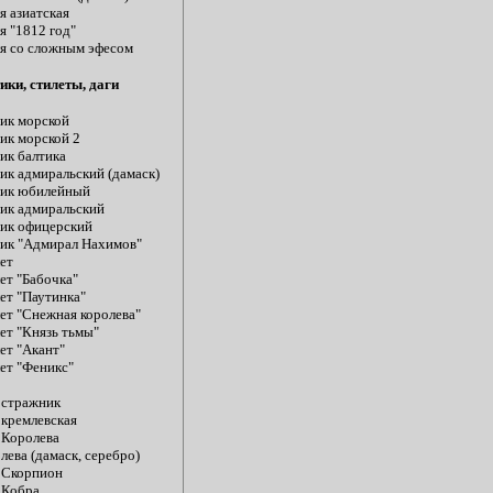
я азиатская
я "1812 год"
я со сложным эфесом
ики, стилеты, даги
ик морской
ик морской 2
ик балтика
ик адмиральский (дамаск)
ик юбилейный
ик адмиральский
ик офицерский
ик "Адмирал Нахимов"
ет
ет "Бабочка"
ет "Паутинка"
ет "Снежная королева"
ет "Князь тьмы"
ет "Акант"
ет "Феникс"
 стражник
 кремлевская
 Королева
лева (дамаск, серебро)
 Скорпион
 Кобра