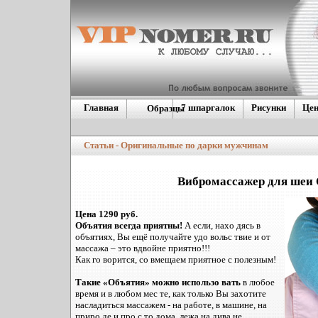
Главная
7 шпаргалок
Рисунки
Це
Образцы
Европейские
номера
Статьи - Оригинальные по дарки мужчинам
Дублинующие гос.
номера
Америкие\Японские
Вибромассажер для ше
Цена 1290 руб.
Объятия всегда приятны!
А если, нахо дясь в
объятиях, Вы ещё получайте удо вольс твие и от
массажа – это вдвойне приятно!!!
Как го ворится, со вмещаем приятное с полезным!
Такие «Объятия» можно использо вать
в любое
время и в любом мес те, как только Вы захотите
насладиться массажем - на работе, в машине, на
приро де и про с то дома, лежа на дива не.