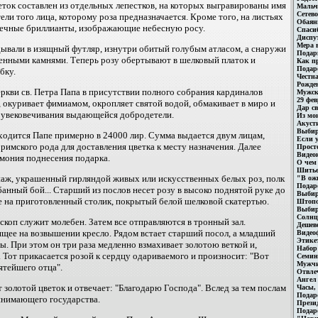
еток составлен из отдельных лепестков, на которых выгравированы имя
Мальч
Сетево
ли того лица, которому роза предназначается. Кроме того, на листьях
Обаян
шечные бриллианты, изображающие небесную росу.
Спасиб
Диспу
Мера в
ывали в изящный футляр, изнутри обитый голубым атласом, а снаружи
Подар
енными камнями. Теперь розу обертывают в шелковый платок и
Как п
Подар
бку.
Честн
Рожде
еркви св. Петра Папа в присутствии полного собрания кардиналов
Мужск
29 фев
, окуривает фимиамом, окропляет святой водой, обмакивает в миро и
Дар св
к увековечивания выдающейся добродетели.
Из мо
Акуст
Выбир
ходится Папе примерно в 24000 лир. Сумма выдается двум лицам,
Если у
имского рода для доставления цветка к месту назначения. Далее
Прост
Видео
емония поднесения подарка.
О чем
Шитье
ж, украшенный гирляндой живых или искусственных белых роз, полк
"В ож
Подар
анный бой... Старший из послов несет розу в высоко поднятой руке до
Выбир
ее на приготовленный столик, покрытый белой шелковой скатертью.
Штоп
Выбир
Солнц
скоп служит молебен. Затем все отправляются в тронный зал.
Дешево
ящее на возвышении кресло. Рядом встает старший посол, а младший
Видео
Этике
ы. При этом он три раза медленно взмахивает золотою веткой и,
Набор
. Тот прикасается розой к сердцу одариваемого и произносит: "Вот
Семин
Мужчи
ятейшего отца".
Отвле
Ангел
 золотой цветок и отвечает: "Благодарю Господа". Вслед за тем послам
Часы,
Подар
инимающего государства.
Прези
Подаро