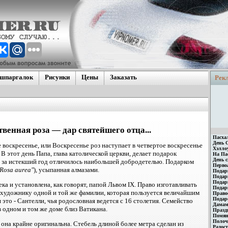
 шпаргалок
Рисунки
Цены
Заказать
Рек
кие
щие гос.
\Японские
венная роза — дар святейшего отца...
Пасха
День 
е воскресенье, или Воскресенье роз наступает в четвертое воскресенье
Хэлло
 В этот день Папа, глава католической церкви, делает подарок
На Пас
День 
е за истекший год отличилось наибольшей добродетелью. Подарком
Перво
Rosa aurea"
), усыпанная алмазами.
Подар
Подар
Подар
ека и установлена, как говорят, папой Львом IX. Право изготавливать
Подарк
художнику одной и той же фамилии, которая пользуется величайшим
Право
Подар
это - Сантелли, чья родословная ведется с 16 столетия. Семейство
Дамам
 одном и том же доме близ Ватикана.
Празд
Помян
Полоч
 она крайне оригинальна. Стебель длиной более метра сделан из
Радост