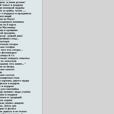
ики, за вами должок!
й этикет и подарки
ие немецкой свадьбы
о за грибы, челом ....
т о подарках и праздниках
сех вещей
ки на Пасху!
раздновать именины
ок на 8 марта
ая Масленица
ние и крещение
ой праздник
раля - редкий день!
ятейшего отца...
настыря
ические гитары
аем телефон
 него есть гитара…
о фотоаппарат
камера & Co
 может поведать этикетка
 из лоскутков
идании лета живем..."
ок из бисера
аем самолет
ор
аем галстук
езащитные очки
 карману, дорого сердцу
фильм в подарок
т и подарки
 для глинтвейна
ар-тренинг: виды улыбок
ны и подарки
чемся от традиций
 на ладони
 как символ доверия
ок. Дубль три
дент и футбол
к аудиалу и не только