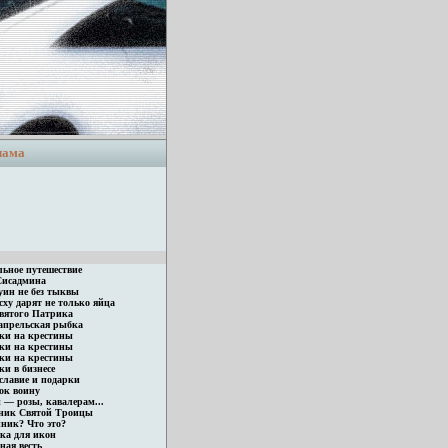
лама
льное путешествие
Сисадмина
уин не без тыквы
ху дарят не только яйца
святого Патрика
апрельская рыбка
ки на крестины
ки на крестины
ки на крестины
и в бизнесе
славие и подарки
ок воину
 — розы, кавалерам...
ник Святой Троицы
ник? Что это?
ка для икон
ная весть