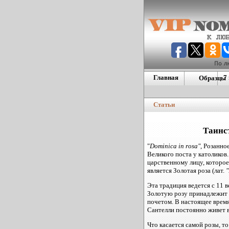
Главная
7
Образцы
Европейс
номера
Статьи
Дублиную
номера
Америкие
Таинст
"
Dominica in rosa"
, Розанно
Великого поста у католиков.
царственному лицу, которо
является Золотая роза (лат.
"
Эта традиция ведется с 11 в
Золотую розу принадлежит 
почетом. В настоящее время 
Сантелли постоянно живет в
Что касается самой розы, то