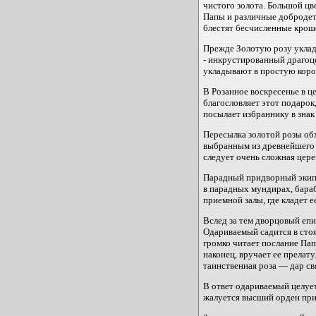
чистого золота. Большой цв
Папы и различные добродете
блестят бесчисленные кро
Прежде Золотую розу уклад
- инкрустированный драгоц
укладывают в простую коро
В Розанное воскресенье в ц
благословляет этот подарок
посылает избраннику в зна
Пересылка золотой розы об
выбранным из древнейшего р
следует очень сложная цер
Парадный придворный экипа
в парадных мундирах, бараб
приемной залы, где кладет 
Вслед за тем дворцовый епи
Одариваемый садится в сто
громко читает послание Пап
наконец, вручает ее прелату
таинственная роза — дар св
В ответ одариваемый целует
жалуется высший орден пр