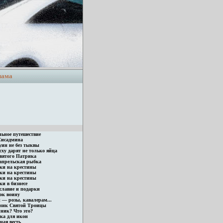
лама
льное путешествие
Сисадмина
уин не без тыквы
ху дарят не только яйца
святого Патрика
апрельская рыбка
ки на крестины
ки на крестины
ки на крестины
и в бизнесе
славие и подарки
ок воину
 — розы, кавалерам...
ник Святой Троицы
ник? Что это?
ка для икон
ная весть