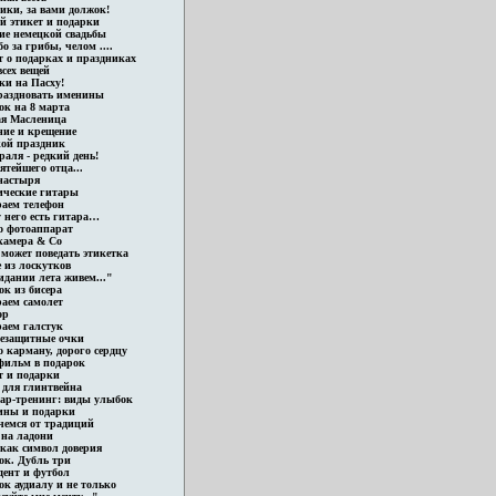
ики, за вами должок!
й этикет и подарки
ие немецкой свадьбы
о за грибы, челом ....
т о подарках и праздниках
сех вещей
ки на Пасху!
раздновать именины
ок на 8 марта
ая Масленица
ние и крещение
ой праздник
раля - редкий день!
ятейшего отца...
настыря
ические гитары
аем телефон
 него есть гитара…
о фотоаппарат
камера & Co
 может поведать этикетка
 из лоскутков
идании лета живем..."
ок из бисера
аем самолет
ор
аем галстук
езащитные очки
 карману, дорого сердцу
фильм в подарок
т и подарки
 для глинтвейна
ар-тренинг: виды улыбок
ны и подарки
чемся от традиций
 на ладони
 как символ доверия
ок. Дубль три
дент и футбол
к аудиалу и не только