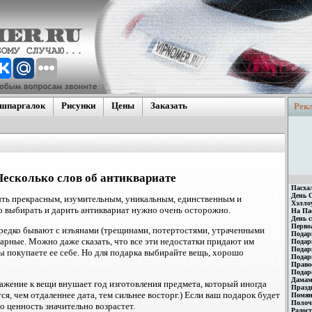
 шпаргалок
Рисунки
Цены
Заказать
Рек
кие
щие гос.
\Японские
Несколько слов об антиквариате
Пасха
День 
ть прекрасным, изумительным, уникальным, единственным и
Хэлло
 выбирать и дарить антиквариат нужно очень осторожно.
На Пас
День 
Перво
ередко бывают с изъянами (трещинами, потертостями, утраченными
Подар
кварные. Можно даже сказать, что все эти недостатки придают им
Подар
Подар
вы покупаете ее себе. Но для подарка выбирайте вещь, хорошо
Подарк
Право
Подар
Дамам
ажение к вещи внушает год изготовления предмета, который иногда
Празд
тся, чем отдаленнее дата, тем сильнее восторг.) Если ваш подарок будет
Помян
Полоч
о ценность значительно возрастет.
Радост