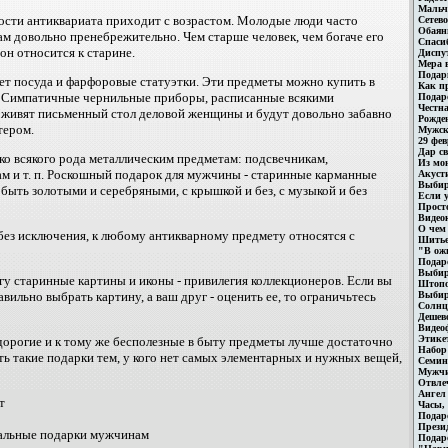
Мальч
ости антиквариата приходит с возрастом. Молодые люди часто
Сетево
Обаян
м довольно пренебрежительно. Чем старше человек, чем богаче его
Спасиб
он относится к старине.
Диспу
Мера в
Подар
т посуда и фарфоровые статуэтки. Эти предметы можно купить в
Как п
. Симпатичные чернильные приборы, расписанные всякими
Подар
Честн
оживят письменный стол деловой женщины и будут довольно забавно
Рожде
тером.
Мужск
29 фев
Дар св
о всякого рода металлическим предметам: подсвечникам,
Из мо
ам и т. п. Роскошный подарок для мужчины - старинные карманные
Акуст
Выбир
 быть золотыми и серебряными, с крышкой и без, с музыкой и без
Если у
Прост
Видео
О чем
 без исключения, к любому антикварному предмету относятся с
Шитье
"В ож
Подар
Выбир
гу старинные картины и иконы - привилегия коллекционеров. Если вы
Штоп
вильно выбрать картину, а ваш друг - оценить ее, то ограничьтесь
Выбир
Солнц
Дешево
Видео
Этике
дорогие и к тому же бесполезные в быту предметы лучше достаточно
Набор
ь такие подарки тем, у кого нет самых элементарных и нужных вещей,
Семин
Мужчи
Отвле
Ангел
т
Часы,
Подар
Прези
нальные подарки мужчинам
Подаро