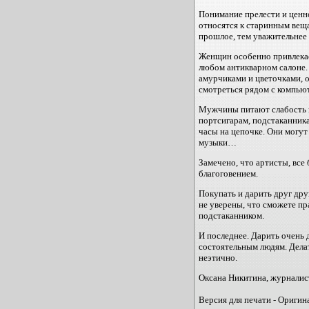
Понимание прелести и ценн
относятся к старинным веща
прошлое, тем уважительнее 
Женщин особенно привлекае
любом антикварном салоне
амурчиками и цветочками, 
смотреться рядом с компью
Мужчины питают слабость к
портсигарам, подстаканник
часы на цепочке. Они могут
музыки…
Замечено, что артисты, все
благоговением.
Покупать и дарить друг дру
не уверены, что сможете пра
подстаканником.
И последнее. Дарить очень 
состоятельным людям. Делат
неэтично.
Оксана Никитина, журналис
Версия для печати - Ориги