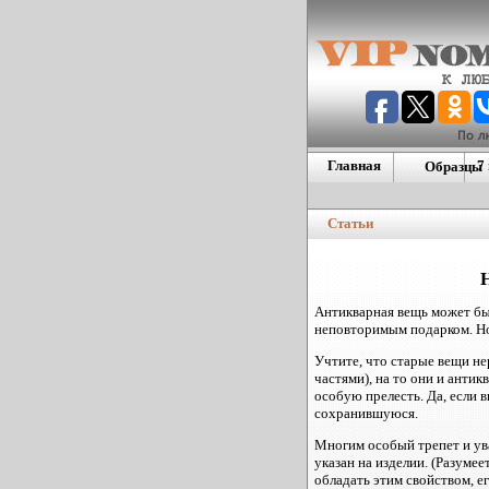
Главная
7
Образцы
Европейс
номера
Статьи
Дублиную
номера
Америкие
Антикварная вещь может бы
неповторимым подарком. Но
Учтите, что старые вещи н
частями), на то они и анти
особую прелесть. Да, если 
сохранившуюся.
Многим особый трепет и ув
указан на изделии. (Разумее
обладать этим свойством, ег