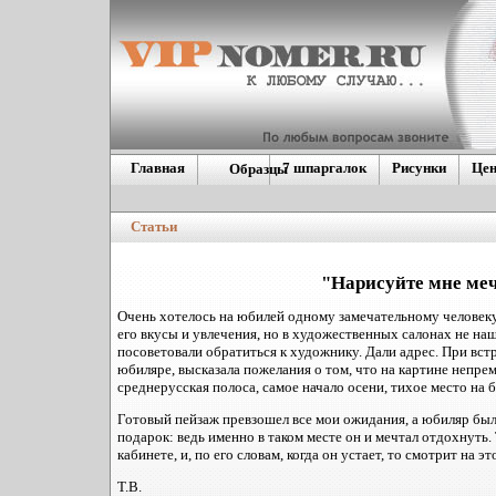
Главная
7 шпаргалок
Рисунки
Це
Образцы
Европейские
номера
Статьи
Дублинующие гос.
номера
Америкие\Японские
"Нарисуйте мне мечт
Очень хотелось на юбилей одному замечательному человеку
его вкусы и увлечения, но в художественных салонах не на
посоветовали обратиться к художнику. Дали адрес. При встр
юбиляре, высказала пожелания о том, что на картине непр
среднерусская полоса, самое начало осени, тихое место на б
Готовый пейзаж превзошел все мои ожидания, а юбиляр был
подарок: ведь именно в таком месте он и мечтал отдохнуть.
кабинете, и, по его словам, когда он устает, то смотрит на э
Т.В.