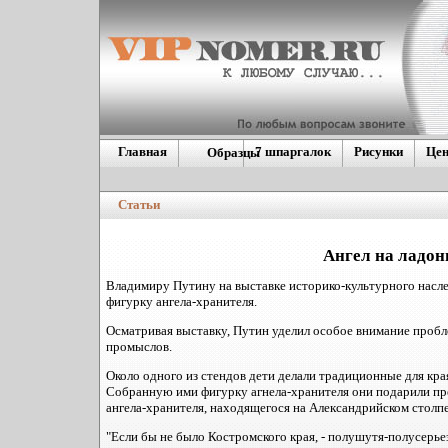
Главная
7 шпаргалок
Рисунки
Це
Образцы
Европейские
номера
Статьи
Дублинующие гос.
номера
Америкие\Японские
Ангел на ладон
Владимиру Путину на выставке историко-культурного насл
фигурку ангела-хранителя.
Осматривая выставку, Путин уделил особое внимание проб
промыслов.
Около одного из стендов дети делали традиционные для края 
Собранную ими фигурку агнела-хранителя они подарили през
ангела-хранителя, находящегося на Александрийском столпе
"Если бы не было Костромского края, - полушутя-полусерьезн