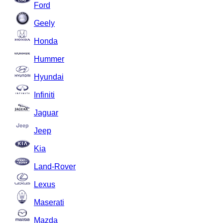
Ford
Geely
Honda
Hummer
Hyundai
Infiniti
Jaguar
Jeep
Kia
Land-Rover
Lexus
Maserati
Mazda