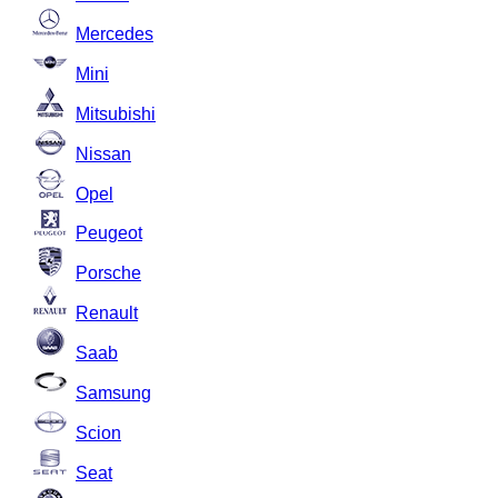
Mercedes
Mini
Mitsubishi
Nissan
Opel
Peugeot
Porsche
Renault
Saab
Samsung
Scion
Seat