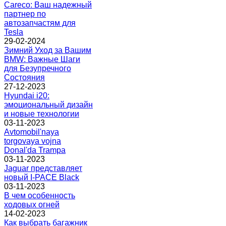
Careco: Ваш надежный
партнер по
автозапчастям для
Tesla
29-02-2024
Зимний Уход за Вашим
BMW: Важные Шаги
для Безупречного
Состояния
27-12-2023
Hyundai i20:
эмоциональный дизайн
и новые технологии
03-11-2023
Avtomobil'naya
torgovaya vojna
Donal'da Trampa
03-11-2023
Jaguar представляет
новый I-PACE Black
03-11-2023
В чем особенность
ходовых огней
14-02-2023
Как выбрать багажник