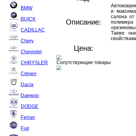
Автоковри
BMW
и максима
салона от
BUICK
Описание:
полимера 
«резиновы
CADILLAC
Также он
свойствам
Chery
Цена:
Chevrolet
Сопутствующие товары
CHRYSLER
Citroen
Dacia
Daewoo
DODGE
Ferrari
Fiat