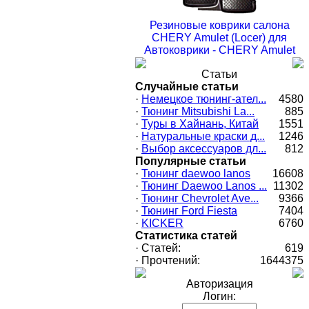
Резиновые коврики салона
CHERY Amulet (Locer) для
Автоковрики - CHERY Amulet
Статьи
Случайные статьи
·
Немецкое тюнинг-ател...
4580
·
Тюнинг Mitsubishi La...
885
·
Туры в Хайнань, Китай
1551
·
Натуральные краски д...
1246
·
Выбор аксессуаров дл...
812
Популярные статьи
·
Тюнинг daewoo lanos
16608
·
Тюнинг Daewoo Lanos ...
11302
·
Тюнинг Chevrolet Ave...
9366
·
Тюнинг Ford Fiesta
7404
·
KICKER
6760
Статистика статей
·
Статей:
619
·
Прочтений:
1644375
Авторизация
Логин: