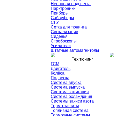
Неоновая подсветка
Парктроники
Приборы
Сабвуферы
СГУ
Сетка для тюнинга
Сигнализации
Сиденья
Стробоскопы
Усилители
Штатные автомагнитолы
Тех тюнинг
ГСМ
Двигатель
Колёса
Подвеска
Система впуска
Система выпуска
Система зажигания
Система охлаждения
Системы закиси азота
Термо-защиты
Топливная система
Тормозные системы