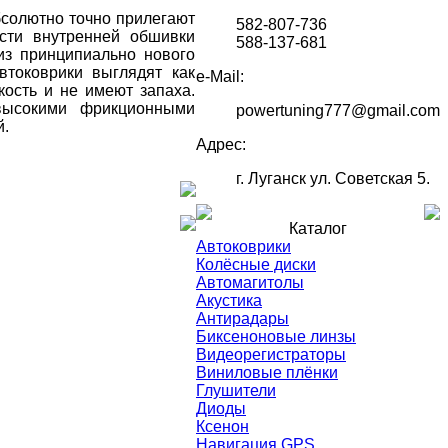
бсолютно точно прилегают
582-807-736
сти внутренней обшивки
588-137-681
из принципиально нового
втоковрики выглядят как
e-Mail:
ость и не имеют запаха.
высокими фрикционными
powertuning777@gmail.com
й.
Адрес:
г. Луганск ул. Советская 5.
Каталог
Автоковрики
Колёсные диски
Автомагитолы
Акустика
Антирадары
Биксеноновые линзы
Видеорегистраторы
Виниловые плёнки
Глушители
Диоды
Ксенон
Навигация GPS