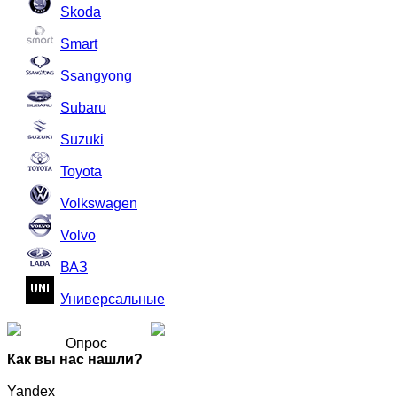
Skoda
Smart
Ssangyong
Subaru
Suzuki
Toyota
Volkswagen
Volvo
ВАЗ
Универсальные
Опрос
Как вы нас нашли?
Yandex