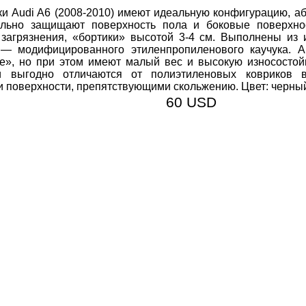
ки Audi A6 (2008-2010) имеют идеальную конфигурацию, а
льно защищают поверхность пола и боковые поверхно
 загрязнения, «бортики» высотой 3-4 см. Выполнены из 
— модифицированного этиленпропиленового каучука. А
е», но при этом имеют малый вес и высокую износостойк
и выгодно отличаются от полиэтиленовых ковриков 
и поверхности, препятствующими скольжению. Цвет: черны
60 USD
505 ГРН