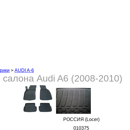
рики
>
AUDI A-6
салона Audi A6 (2008-2010)
POCCИЯ (Locer)
010375