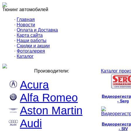
Тюнинг автомобилей
·
Главная
·
Новости
·
Оплата и Доставка
·
Карта сайта
·
Наши работы
·
Скидки и акции
·
Фотогалерея
·
Каталог
Производители:
Каталог прои
Acura
Alfa Romeo
Видеорегист
- Serg
Aston Martin
Audi
Видеорегист
- SIV