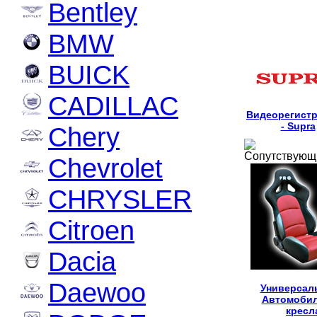
Bentley
BMW
BUICK
CADILLAC
Видеорегист
- Supra
Chery
Сопутствующ
Chevrolet
CHRYSLER
Citroen
Dacia
Daewoo
Универсал
Автомоби
кресл