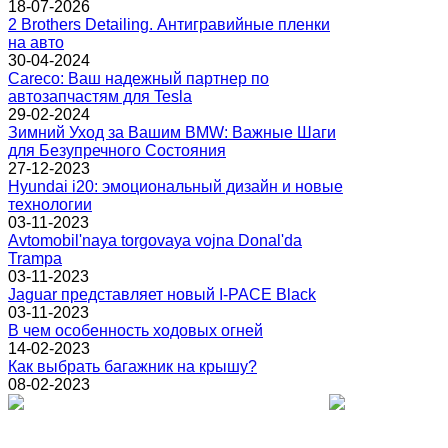
18-07-2026
2 Brothers Detailing. Антигравийные пленки
на авто
30-04-2024
Careco: Ваш надежный партнер по
автозапчастям для Tesla
29-02-2024
Зимний Уход за Вашим BMW: Важные Шаги
для Безупречного Состояния
27-12-2023
Hyundai i20: эмоциональный дизайн и новые
технологии
03-11-2023
Avtomobil'naya torgovaya vojna Donal'da
Trampa
03-11-2023
Jaguar представляет новый I-PACE Black
03-11-2023
В чем особенность ходовых огней
14-02-2023
Как выбрать багажник на крышу?
08-02-2023