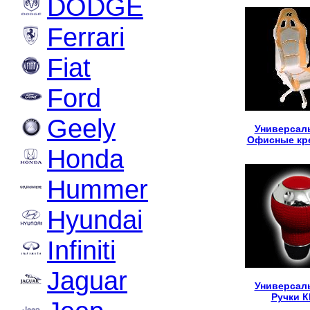
DODGE
Ferrari
Fiat
Ford
Geely
Универсал
Офисные кр
Honda
Hummer
Hyundai
Infiniti
Jaguar
Универсал
Ручки 