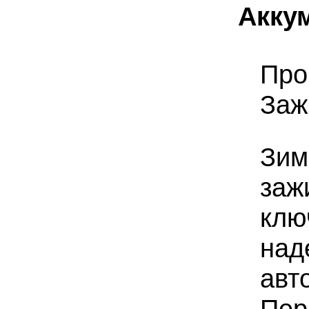
Акку
Про
Заж
Зим
заж
клю
над
авт
Пер