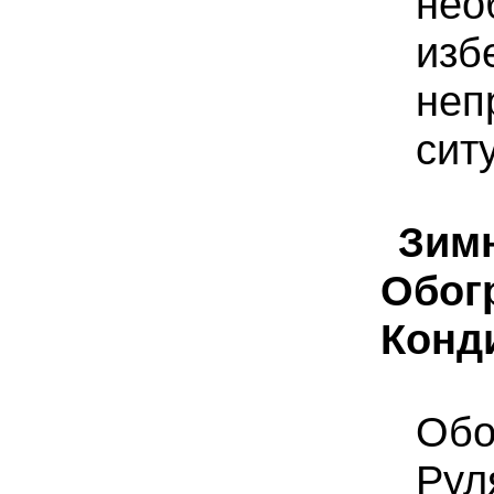
нео
изб
неп
сит
Зим
Обог
Конд
Обо
Рул