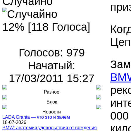
Случайно
при
12% [118 Голоса]
Ког
Цеп
Голосов: 979
Зам
Начатый:
BM
17/03/2011 15:27
рек
Разное
инт
Блок
Новости
000
LADA Granta — что это и зачем
18-07-2026
кил
BMW: анатомия удовольствия от вождения