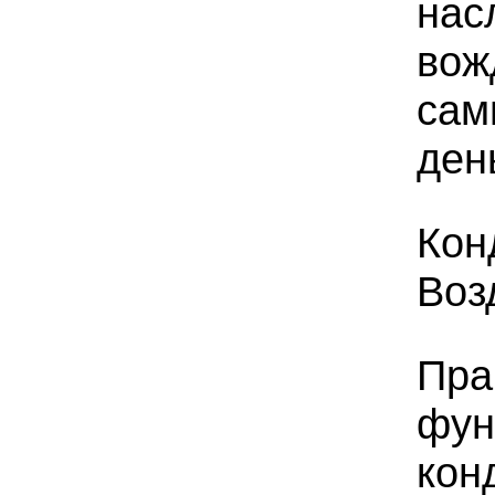
нас
вож
сам
ден
Кон
Воз
Пра
фун
кон