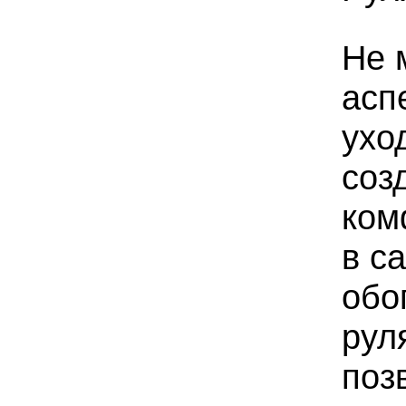
Не 
асп
ухо
соз
ком
в с
обо
рул
поз