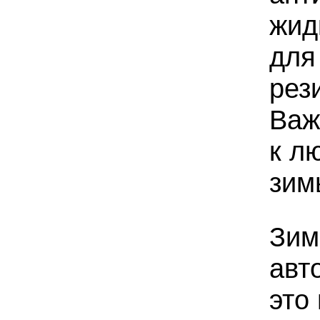
жид
для
рез
Важ
к л
зим
Зим
авт
это