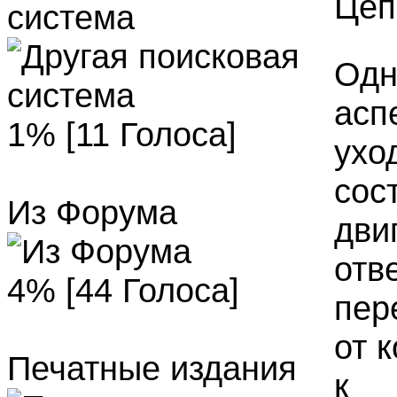
Цеп
система
Одн
асп
1% [11 Голоса]
ухо
сос
Из Форума
дви
отв
4% [44 Голоса]
пер
от 
Печатные издания
к