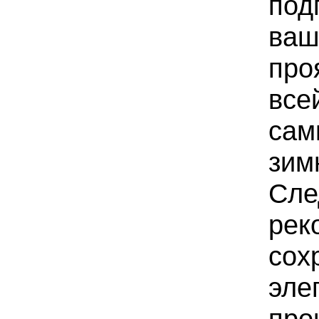
под
ва
про
все
сам
зим
Сле
рек
сох
эле
про