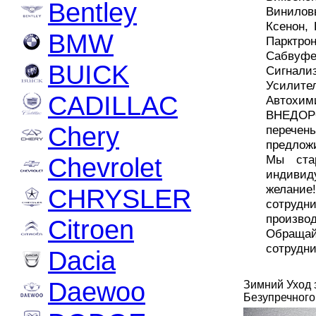
Bentley
Винило
Ксенон,
BMW
Парктро
Сабвуф
BUICK
Сигнал
Усилит
CADILLAC
Автохим
ВНЕДОР
Chery
перече
предлож
Chevrolet
Мы ста
индивид
желани
CHRYSLER
сотруд
произво
Citroen
Обраща
сотрудни
Dacia
Daewoo
Зимний Уход
Безупречного