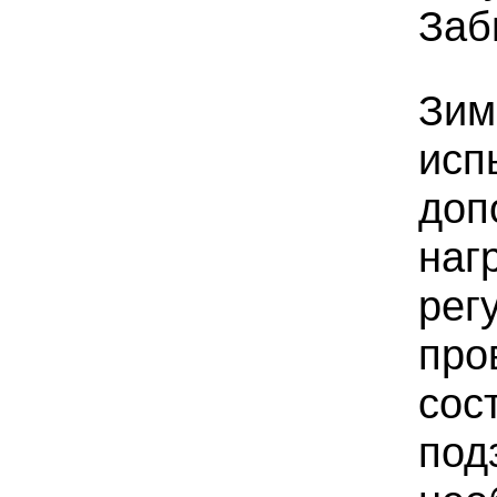
Заб
Зим
исп
доп
наг
рег
про
сос
под