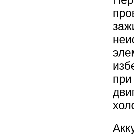
про
заж
неи
эле
изб
при
дви
хол
Акк