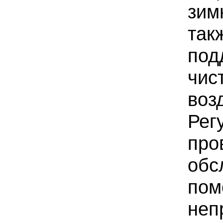
зим
так
под
чис
воз
Рег
про
обс
пом
неп