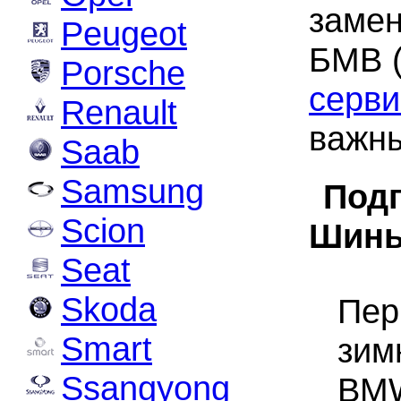
замен
Peugeot
БМВ 
Porsche
серви
Renault
важн
Saab
Samsung
Подг
Scion
Шины
Seat
Skoda
Пер
Smart
зим
Ssangyong
BMW