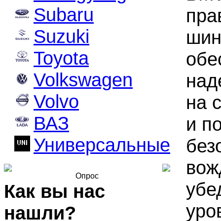
Subaru
пра
Suzuki
шин
Toyota
обе
Volkswagen
над
Volvo
на 
ВАЗ
и п
Универсальные
без
вож
Опрос
убе
Как вы нас
уро
нашли?