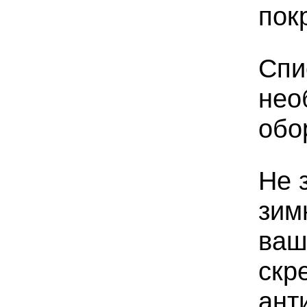
пок
Спи
нео
обо
Не 
зим
ваш
скр
ант