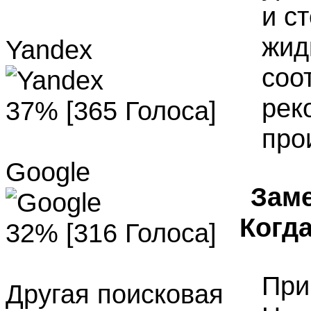
и с
жид
Yandex
соо
рек
37% [365 Голоса]
про
Google
Зам
Когд
32% [316 Голоса]
При
Другая поисковая