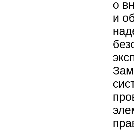
о в
и о
над
без
экс
Зам
сис
про
эле
пра