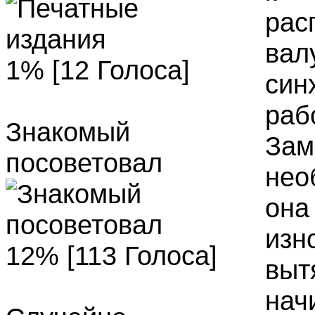
рас
вал
1% [12 Голоса]
син
раб
Знакомый
Зам
посоветовал
нео
она
изн
12% [113 Голоса]
выт
нач