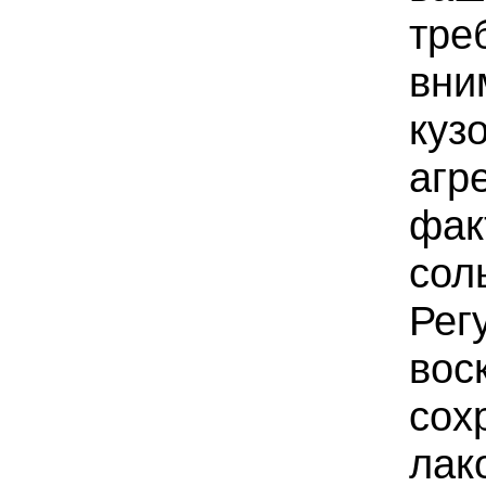
тре
вни
куз
агр
фак
сол
Рег
вос
сох
лак