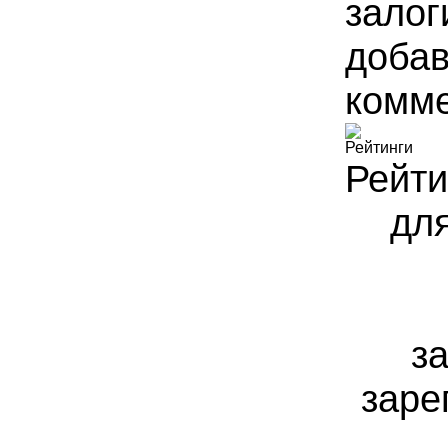
залог
доба
комме
Рейтинги
Рейти
для
з
заре