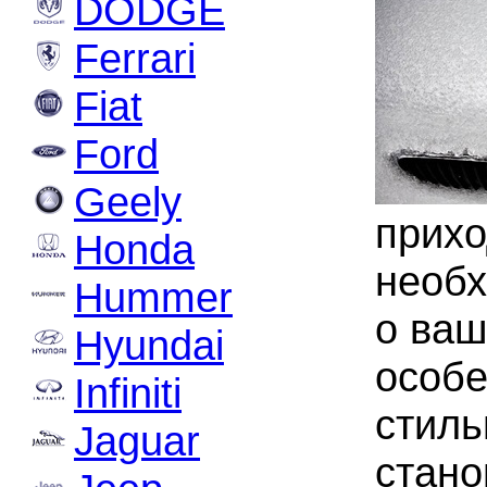
DODGE
Ferrari
Fiat
Ford
Geely
прих
Honda
необх
Hummer
о ваш
Hyundai
особе
Infiniti
стил
Jaguar
стано