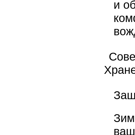
и о
ком
вож
Сове
Хран
Защ
Зим
ваш