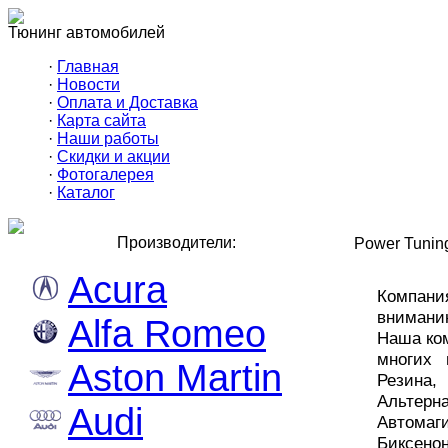
Тюнинг автомобилей
·
Главная
·
Новости
·
Оплата и Доставка
·
Карта сайта
·
Наши работы
·
Скидки и акции
·
Фотогалерея
·
Каталог
Производители:
Power Tunin
Acura
Компани
внимани
Alfa Romeo
Наша ко
многих 
Aston Martin
Резина
Альте
Audi
Автома
Биксено