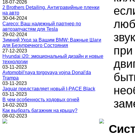
18-07-2026
есл
2 Brothers Detailing. Антигравийные пленки
на авто
30-04-2024
люб
Careco: Ваш надежный партнер по
автозапчастям для Tesla
зву
29-02-2024
Зимний Уход за Вашим BMW: Важные Шаги
для Безупречного Состояния
при
27-12-2023
Hyundai i20: эмоциональный дизайн и новые
дви
технологии
03-11-2023
Avtomobil'naya torgovaya vojna Donal'da
быт
Trampa
03-11-2023
нео
Jaguar представляет новый I-PACE Black
03-11-2023
В чем особенность ходовых огней
зам
14-02-2023
Как выбрать багажник на крышу?
08-02-2023
Сист