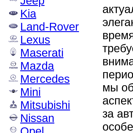
Jeep
актуа
Kia
элега
Land-Rover
врем
Lexus
требу
Maserati
внима
Mazda
перио
Mercedes
мы о
Mini
аспек
Mitsubishi
за ав
Nissan
особ
Opel