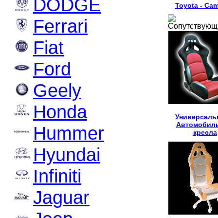
DODGE
Toyota - Cam
Ferrari
Сопутствующ
Fiat
Ford
Geely
Honda
Универсаль
Автомобил
Hummer
кресла
Hyundai
Infiniti
Jaguar