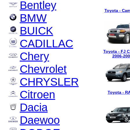
Bentley
Toyota - Cam
BMW
BUICK
CADILLAC
Toyota - FJ C
Chery
2006-200
Chevrolet
CHRYSLER
Citroen
Toyota - R
Dacia
Daewoo