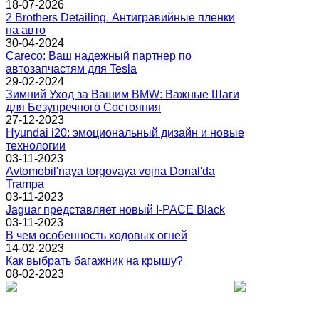
18-07-2026
2 Brothers Detailing. Антигравийные пленки
на авто
30-04-2024
Careco: Ваш надежный партнер по
автозапчастям для Tesla
29-02-2024
Зимний Уход за Вашим BMW: Важные Шаги
для Безупречного Состояния
27-12-2023
Hyundai i20: эмоциональный дизайн и новые
технологии
03-11-2023
Avtomobil'naya torgovaya vojna Donal'da
Trampa
03-11-2023
Jaguar представляет новый I-PACE Black
03-11-2023
В чем особенность ходовых огней
14-02-2023
Как выбрать багажник на крышу?
08-02-2023