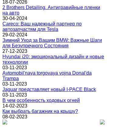
18-07-2026
2 Brothers Detailing. Антигравийные пленки
на авто
30-04-2024
Careco: Ваш надежный партнер по
автозапчастям для Tesla
29-02-2024
Зимний Уход за Вашим BMW: Важные Шаги
для Безупречного Состояния
27-12-2023
Hyundai i20: эмоциональный дизайн и новые
технологии
03-11-2023
Avtomobil'naya torgovaya vojna Donal'da
Trampa
03-11-2023
Jaguar представляет новый I-PACE Black
03-11-2023
В чем особенность ходовых огней
14-02-2023
Как выбрать багажник на крышу?
08-02-2023