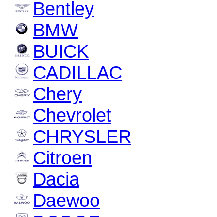
Bentley
BMW
BUICK
CADILLAC
Chery
Chevrolet
CHRYSLER
Citroen
Dacia
Daewoo