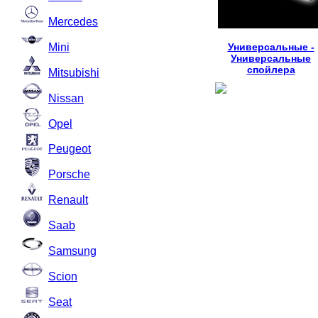
Mercedes
Mini
Универсальные -
Универсальные
спойлера
Mitsubishi
Nissan
Opel
Peugeot
Porsche
Renault
Saab
Samsung
Scion
Seat