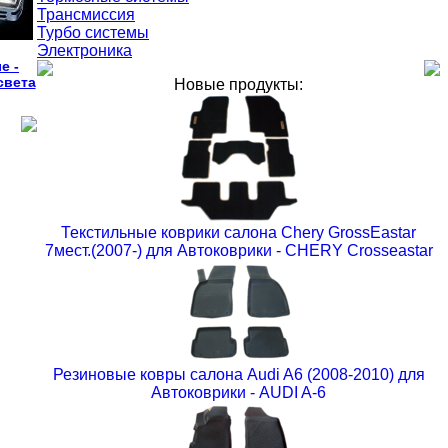
Трансмиссия
Турбо системы
Электроника
е -
света
Новые продукты:
Текстильные коврики салона Chery GrossEastar
7мест.(2007-) для Автоковрики - CHERY Crosseastar
Резиновые ковры салона Audi A6 (2008-2010) для
Автоковрики - AUDI A-6