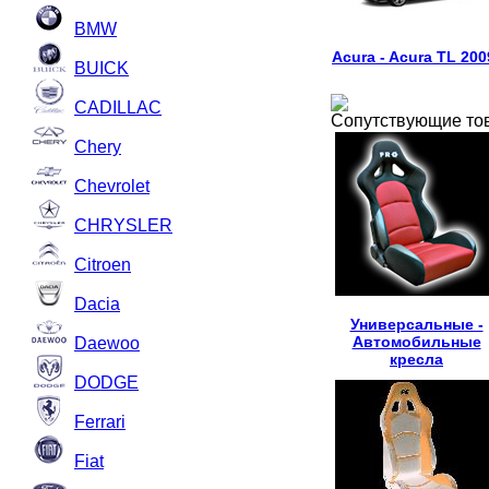
BMW
Acura - Acura TL 200
BUICK
CADILLAC
Сопутствующие то
Chery
Chevrolet
CHRYSLER
Citroen
Dacia
Универсальные -
Автомобильные
Daewoo
кресла
DODGE
Ferrari
Fiat