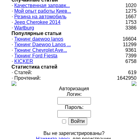
·
Качественная заправк...
1020
·
Мой опыт работы Киев...
1275
·
Резина на автомобиль
1667
·
Jeep Cherokee 2014
1753
·
Wartburg
3386
Популярные статьи
·
Тюнинг daewoo lanos
16604
·
Тюнинг Daewoo Lanos ...
11299
·
Тюнинг Chevrolet Ave...
9361
·
Тюнинг Ford Fiesta
7399
·
KICKER
6758
Статистика статей
·
Статей:
619
·
Прочтений:
1642950
Авторизация
Логин:
Пароль:
Вы не зарегистрированы?
Нажмите здесь
для регистрации.