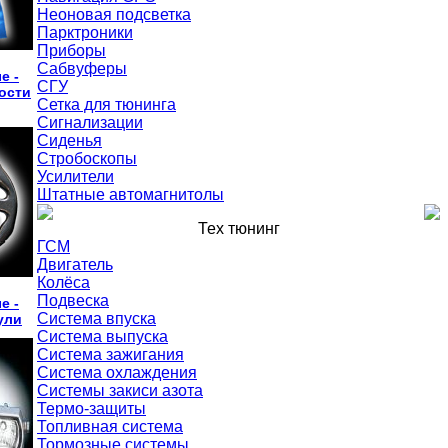
Неоновая подсветка
Парктроники
Приборы
Сабвуферы
е -
СГУ
ости
Сетка для тюнинга
Сигнализации
Сиденья
Стробоскопы
Усилители
Штатные автомагнитолы
Тех тюнинг
ГСМ
Двигатель
Колёса
Подвеска
е -
Система впуска
ули
Система выпуска
Система зажигания
Система охлаждения
Системы закиси азота
Термо-защиты
Топливная система
Тормозные системы