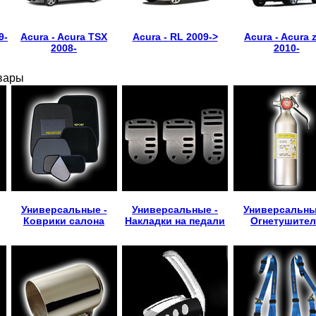
9-
Acura - Acura TSX
Acura - RL 2009->
Acura - Acura 
2008-
2010-
вары
Универсальные -
Универсальные -
Универсальны
Коврики салона
Накладки на педали
Огнетушите