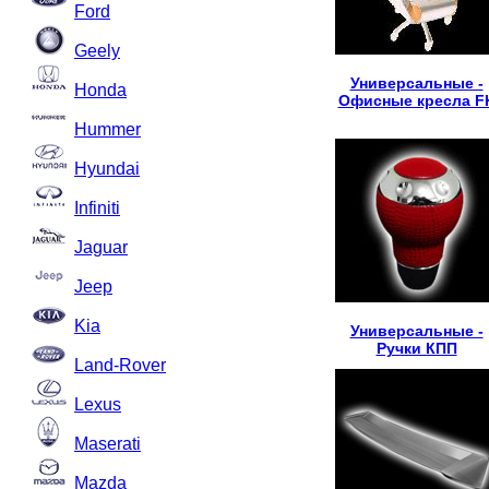
Ford
Geely
Универсальные -
Honda
Офисные кресла F
Hummer
Hyundai
Infiniti
Jaguar
Jeep
Kia
Универсальные -
Ручки КПП
Land-Rover
Lexus
Maserati
Mazda