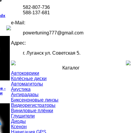
582-807-736
588-137-681
zdx
e-Mail:
powertuning777@gmail.com
Адрес:
г. Луганск ул. Советская 5.
Каталог
Автоковрики
Колёсные диски
Автомагитолы
е -
Акустика
ли
Антирадары
Биксеноновые линзы
Видеорегистраторы
Виниловые плёнки
Глушители
Диоды
Ксенон
Навигация GPS