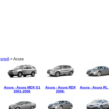
телей
> Acura
Acura - Acura MDX G1
Acura - Acura RDX
Acura - Acura RL
2001-2006
2006-