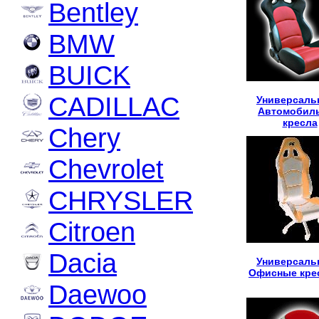
Bentley
BMW
BUICK
CADILLAC
Универсаль
Автомобил
кресла
Chery
Chevrolet
CHRYSLER
Citroen
Dacia
Универсаль
Офисные кре
Daewoo