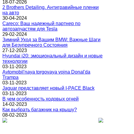
18-07-2026
2 Brothers Detailing. Антигравийные пленки
на авто
30-04-2024
Careco: Ваш надежный партнер по
автозапчастям для Tesla
29-02-2024
Зимний Уход за Вашим BMW: Важные Шаги
для Безупречного Состояния
27-12-2023
Hyundai i20: эмоциональный дизайн и новые
технологии
03-11-2023
Avtomobil'naya torgovaya vojna Donal'da
Trampa
03-11-2023
Jaguar представляет новый I-PACE Black
03-11-2023
В чем особенность ходовых огней
14-02-2023
Как выбрать багажник на крышу?
08-02-2023