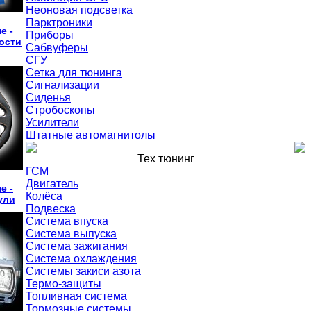
Неоновая подсветка
Парктроники
е -
Приборы
ости
Сабвуферы
СГУ
Сетка для тюнинга
Сигнализации
Сиденья
Стробоскопы
Усилители
Штатные автомагнитолы
Тех тюнинг
ГСМ
Двигатель
е -
Колёса
ули
Подвеска
Система впуска
Система выпуска
Система зажигания
Система охлаждения
Системы закиси азота
Термо-защиты
Топливная система
Тормозные системы