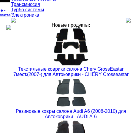
Трансмиссия
Турбо системы
е -
света
Электроника
Новые продукты:
Текстильные коврики салона Chery GrossEastar
7мест.(2007-) для Автоковрики - CHERY Crosseastar
Резиновые ковры салона Audi A6 (2008-2010) для
Автоковрики - AUDI A-6