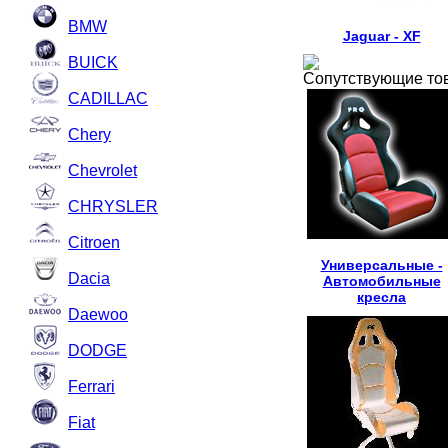
BMW
Jaguar - XF
BUICK
Сопутствующие то
CADILLAC
Chery
Chevrolet
CHRYSLER
Citroen
Универсальные -
Dacia
Автомобильные
кресла
Daewoo
DODGE
Ferrari
Fiat