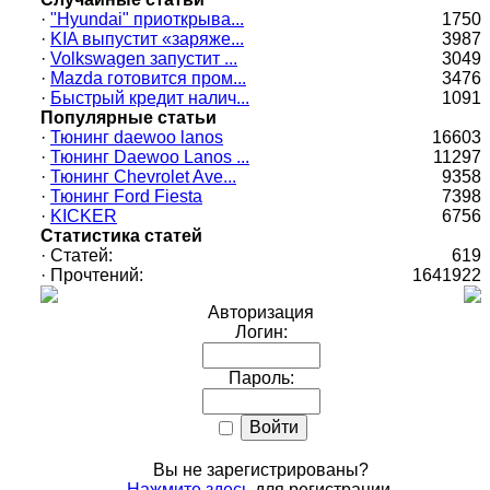
·
"Hyundai" приоткрыва...
1750
·
KIA выпустит «заряже...
3987
·
Volkswagen запустит ...
3049
·
Mazda готовится пром...
3476
·
Быстрый кредит налич...
1091
Популярные статьи
·
Тюнинг daewoo lanos
16603
·
Тюнинг Daewoo Lanos ...
11297
·
Тюнинг Chevrolet Ave...
9358
·
Тюнинг Ford Fiesta
7398
·
KICKER
6756
Статистика статей
·
Статей:
619
·
Прочтений:
1641922
Авторизация
Логин:
Пароль:
Вы не зарегистрированы?
Нажмите здесь
для регистрации.