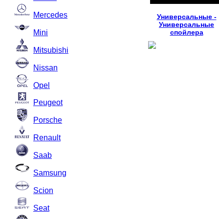
Mercedes
Универсальные -
Универсальные
Mini
спойлера
Mitsubishi
Nissan
Opel
Peugeot
Porsche
Renault
Saab
Samsung
Scion
Seat