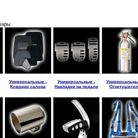
вары
Универсальные -
Универсальные -
Универсальны
Коврики салона
Накладки на педали
Огнетушите