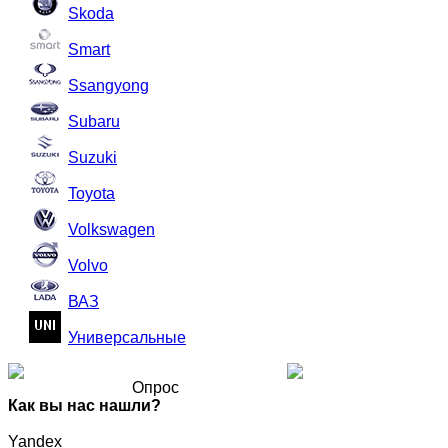
Skoda
Smart
Ssangyong
Subaru
Suzuki
Toyota
Volkswagen
Volvo
ВАЗ
Универсальные
Опрос
Как вы нас нашли?
Yandex