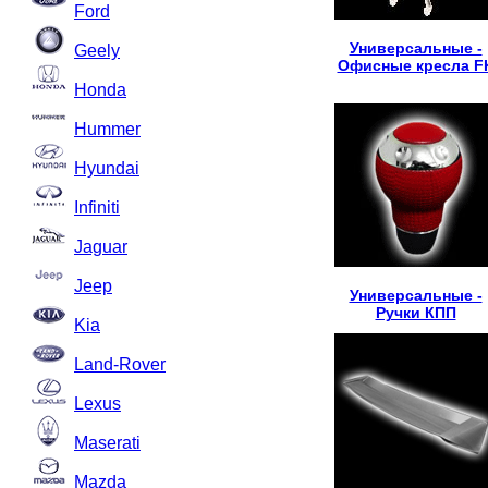
Ford
Универсальные -
Geely
Офисные кресла F
Honda
Hummer
Hyundai
Infiniti
Jaguar
Jeep
Универсальные -
Ручки КПП
Kia
Land-Rover
Lexus
Maserati
Mazda