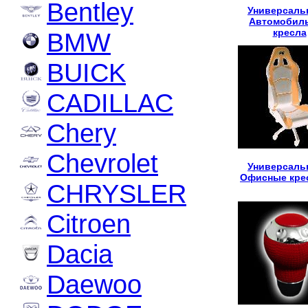
Bentley
Универсаль
Автомобил
кресла
BMW
BUICK
CADILLAC
Chery
Chevrolet
Универсаль
Офисные кре
CHRYSLER
Citroen
Dacia
Daewoo