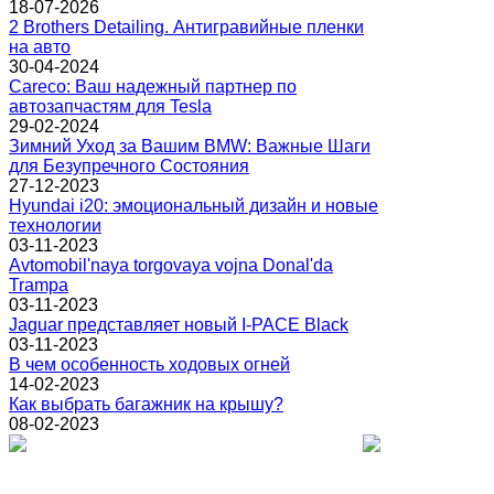
18-07-2026
2 Brothers Detailing. Антигравийные пленки
на авто
30-04-2024
Careco: Ваш надежный партнер по
автозапчастям для Tesla
29-02-2024
Зимний Уход за Вашим BMW: Важные Шаги
для Безупречного Состояния
27-12-2023
Hyundai i20: эмоциональный дизайн и новые
технологии
03-11-2023
Avtomobil'naya torgovaya vojna Donal'da
Trampa
03-11-2023
Jaguar представляет новый I-PACE Black
03-11-2023
В чем особенность ходовых огней
14-02-2023
Как выбрать багажник на крышу?
08-02-2023