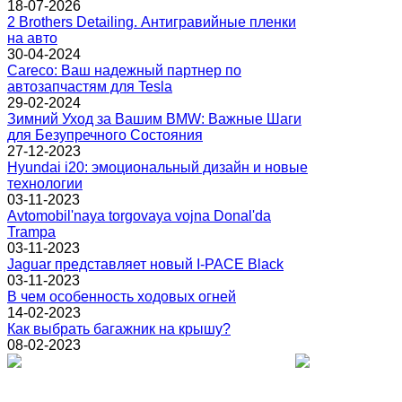
18-07-2026
2 Brothers Detailing. Антигравийные пленки
на авто
30-04-2024
Careco: Ваш надежный партнер по
автозапчастям для Tesla
29-02-2024
Зимний Уход за Вашим BMW: Важные Шаги
для Безупречного Состояния
27-12-2023
Hyundai i20: эмоциональный дизайн и новые
технологии
03-11-2023
Avtomobil'naya torgovaya vojna Donal'da
Trampa
03-11-2023
Jaguar представляет новый I-PACE Black
03-11-2023
В чем особенность ходовых огней
14-02-2023
Как выбрать багажник на крышу?
08-02-2023