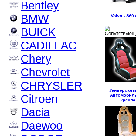
Bentley
BMW
Volvo - S60 
BUICK
Сопутствующ
CADILLAC
Chery
Chevrolet
CHRYSLER
Универсаль
Citroen
Автомобил
кресла
Dacia
Daewoo