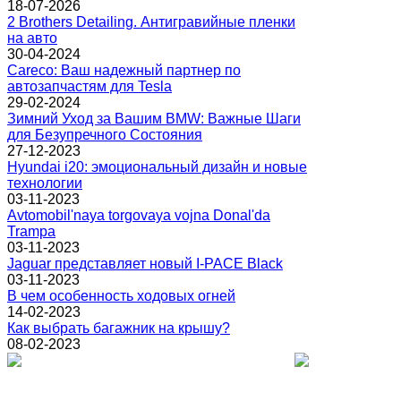
18-07-2026
2 Brothers Detailing. Антигравийные пленки
на авто
30-04-2024
Careco: Ваш надежный партнер по
автозапчастям для Tesla
29-02-2024
Зимний Уход за Вашим BMW: Важные Шаги
для Безупречного Состояния
27-12-2023
Hyundai i20: эмоциональный дизайн и новые
технологии
03-11-2023
Avtomobil'naya torgovaya vojna Donal'da
Trampa
03-11-2023
Jaguar представляет новый I-PACE Black
03-11-2023
В чем особенность ходовых огней
14-02-2023
Как выбрать багажник на крышу?
08-02-2023