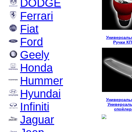
DODGE
Ferrari
Fiat
Универсаль
Ford
Ручки К
Geely
Honda
Hummer
Hyundai
Универсаль
Infiniti
Универсал
спойлер
Jaguar