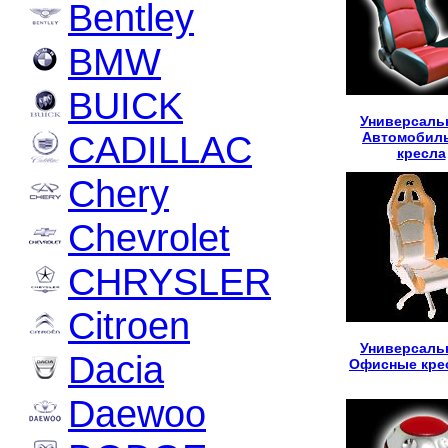
Bentley
BMW
BUICK
Универсаль
CADILLAC
Автомобил
кресла
Chery
Chevrolet
CHRYSLER
Citroen
Универсаль
Dacia
Офисные кре
Daewoo