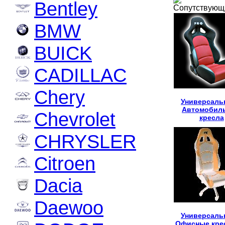
Bentley
Сопутствующ
BMW
BUICK
CADILLAC
Chery
Универсаль
Автомобил
Chevrolet
кресла
CHRYSLER
Citroen
Dacia
Daewoo
Универсаль
Офисные кре