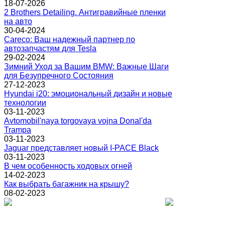
18-07-2026
2 Brothers Detailing. Антигравийные пленки
на авто
30-04-2024
Careco: Ваш надежный партнер по
автозапчастям для Tesla
29-02-2024
Зимний Уход за Вашим BMW: Важные Шаги
для Безупречного Состояния
27-12-2023
Hyundai i20: эмоциональный дизайн и новые
технологии
03-11-2023
Avtomobil'naya torgovaya vojna Donal'da
Trampa
03-11-2023
Jaguar представляет новый I-PACE Black
03-11-2023
В чем особенность ходовых огней
14-02-2023
Как выбрать багажник на крышу?
08-02-2023