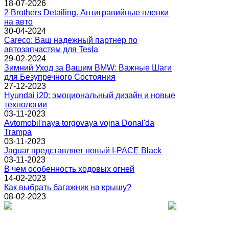
18-07-2026
2 Brothers Detailing. Антигравийные пленки
на авто
30-04-2024
Careco: Ваш надежный партнер по
автозапчастям для Tesla
29-02-2024
Зимний Уход за Вашим BMW: Важные Шаги
для Безупречного Состояния
27-12-2023
Hyundai i20: эмоциональный дизайн и новые
технологии
03-11-2023
Avtomobil'naya torgovaya vojna Donal'da
Trampa
03-11-2023
Jaguar представляет новый I-PACE Black
03-11-2023
В чем особенность ходовых огней
14-02-2023
Как выбрать багажник на крышу?
08-02-2023