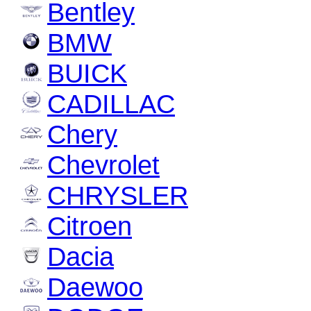
Bentley
BMW
BUICK
CADILLAC
Chery
Chevrolet
CHRYSLER
Citroen
Dacia
Daewoo