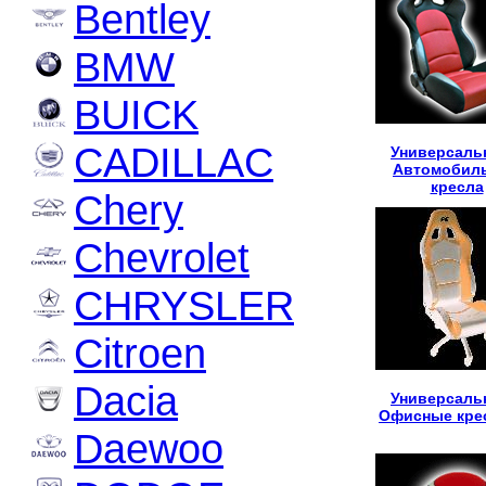
Bentley
BMW
BUICK
CADILLAC
Универсаль
Автомобил
кресла
Chery
Chevrolet
CHRYSLER
Citroen
Dacia
Универсаль
Офисные кре
Daewoo