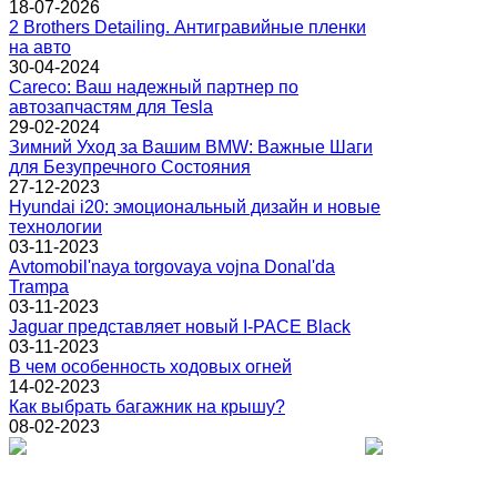
18-07-2026
2 Brothers Detailing. Антигравийные пленки
на авто
30-04-2024
Careco: Ваш надежный партнер по
автозапчастям для Tesla
29-02-2024
Зимний Уход за Вашим BMW: Важные Шаги
для Безупречного Состояния
27-12-2023
Hyundai i20: эмоциональный дизайн и новые
технологии
03-11-2023
Avtomobil'naya torgovaya vojna Donal'da
Trampa
03-11-2023
Jaguar представляет новый I-PACE Black
03-11-2023
В чем особенность ходовых огней
14-02-2023
Как выбрать багажник на крышу?
08-02-2023