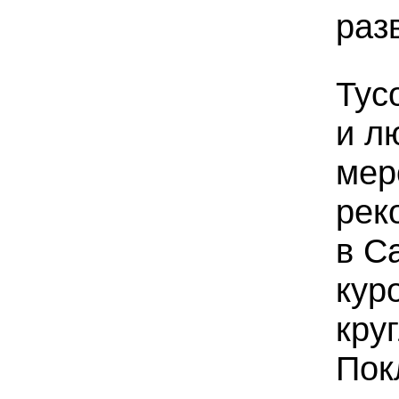
раз
Тус
и л
мер
рек
в С
кур
кру
Пок