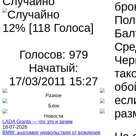
Случайно
бро
Пол
12% [118 Голоса]
Бал
Сре
Голосов: 979
Чер
Начатый:
так
17/03/2011 15:27
обо
Разное
есл
Блок
раз
Новости
LADA Granta — что это и зачем
18-07-2026
BMW: анатомия удовольствия от вождения