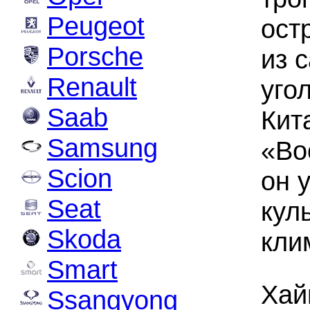
Peugeot
ост
Porsche
из 
Renault
уго
Saab
Кит
Samsung
«Во
Scion
он 
Seat
кул
Skoda
кли
Smart
Хай
Ssangyong