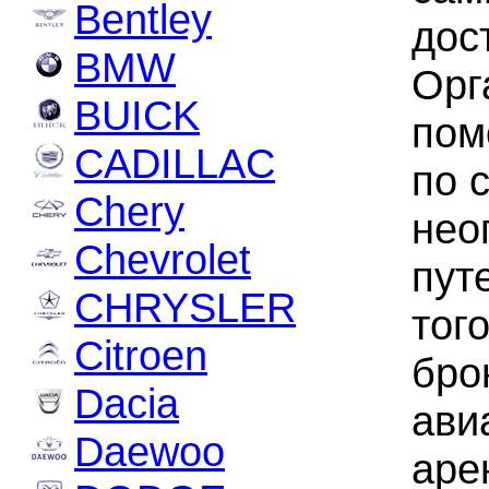
Bentley
дос
BMW
Орг
BUICK
пом
CADILLAC
по 
Chery
нео
Chevrolet
пут
CHRYSLER
тог
Citroen
бро
Dacia
ави
Daewoo
аре