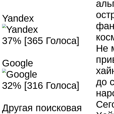
аль
ост
Yandex
фан
кос
37% [365 Голоса]
Не 
при
Google
хай
до 
32% [316 Голоса]
нар
Сег
Другая поисковая