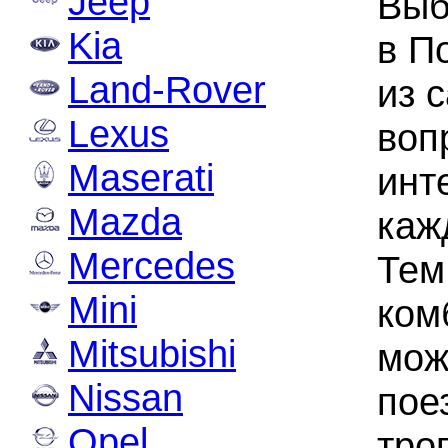
Jeep
Выб
Kia
в П
Land-Rover
из 
Lexus
воп
Maserati
инт
Mazda
каж
Mercedes
Тем
Mini
ком
Mitsubishi
мож
Nissan
пое
Opel
тро