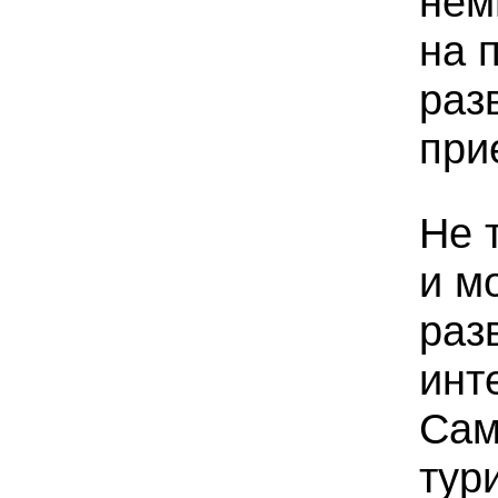
нем
на 
раз
при
Не 
и м
раз
инт
Сам
тур