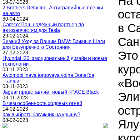
На 
18-07-2026
2 Brothers Detailing. Антигравийные пленки
ост
на авто
30-04-2024
в С
Careco: Ваш надежный партнер по
автозапчастям для Tesla
29-02-2024
Сан
Зимний Уход за Вашим BMW: Важные Шаги
для Безупречного Состояния
Это
27-12-2023
Hyundai i20: эмоциональный дизайн и новые
технологии
кур
03-11-2023
Avtomobil'naya torgovaya vojna Donal'da
«Во
Trampa
03-11-2023
Jaguar представляет новый I-PACE Black
Эли
03-11-2023
В чем особенность ходовых огней
ост
14-02-2023
Как выбрать багажник на крышу?
08-02-2023
Ялу
кур