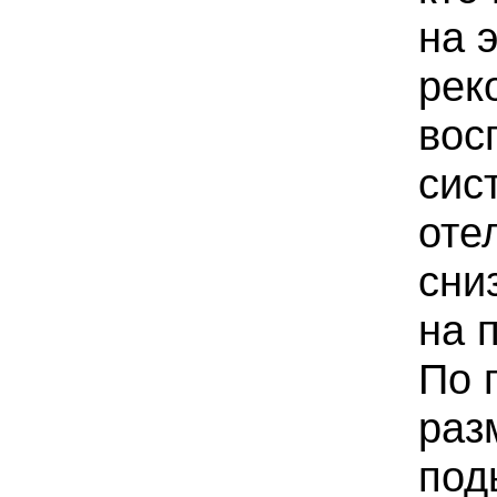
на 
рек
вос
сис
оте
сни
на 
По 
раз
под