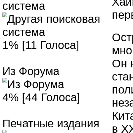
Хай
система
пер
Ост
1% [11 Голоса]
мно
Он 
Из Форума
ста
пол
4% [44 Голоса]
нез
Кит
Печатные издания
в Х