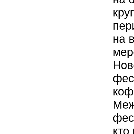
кру
пер
на 
мер
Нов
фес
коф
Меж
фес
кто