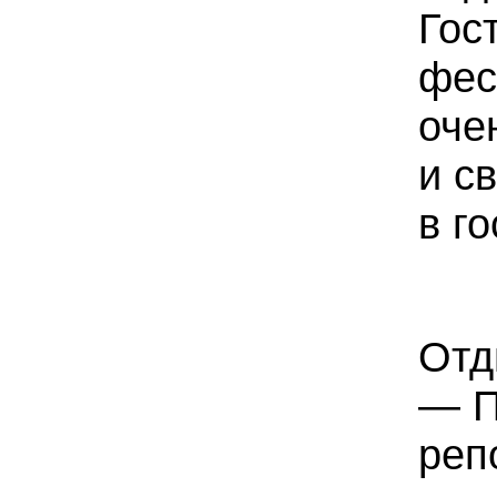
Гос
фес
оче
и с
в г
Отд
— П
реп