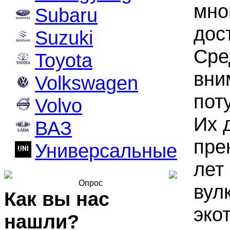
мно
Subaru
дос
Suzuki
Сре
Toyota
вни
Volkswagen
пот
Volvo
Их 
ВАЗ
пре
Универсальные
лет
Опрос
вул
Как вы нас
эко
нашли?