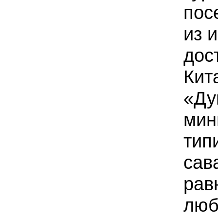
пос
из 
дос
Кит
«Ду
мин
тип
сав
рав
люб