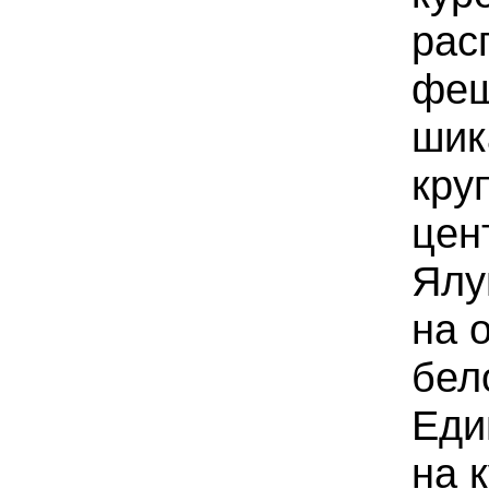
рас
феш
шик
кру
цен
Ялу
на 
бел
Еди
на 