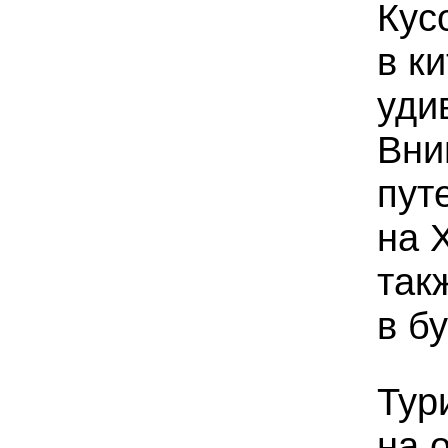
Кус
в к
уди
Вни
пут
на 
так
в б
Тур
на 