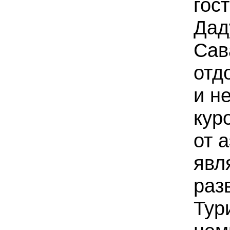
гос
Дад
Сав
отд
и н
кур
от 
явл
раз
Тур