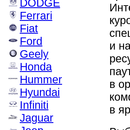
DODGE
Инт
Ferrari
кур
Fiat
спе
Ford
и н
Geely
рес
Honda
пау
Hummer
в о
Hyundai
ком
Infiniti
в я
Jaguar