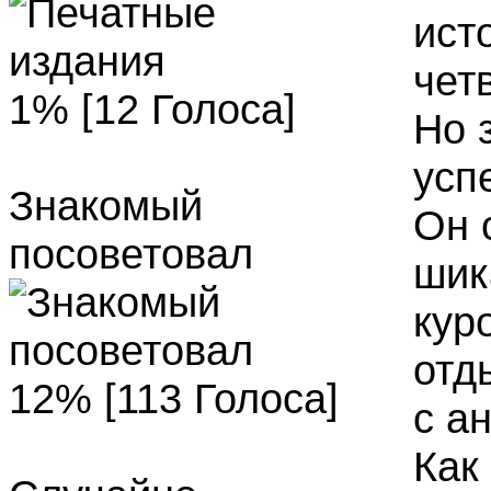
ист
чет
1% [12 Голоса]
Но 
усп
Знакомый
Он 
посоветовал
шик
кур
отд
12% [113 Голоса]
с а
Как