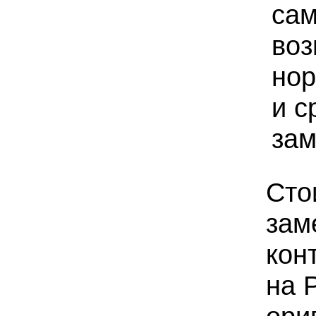
сам
воз
нор
и с
зам
Сто
зам
кон
на 