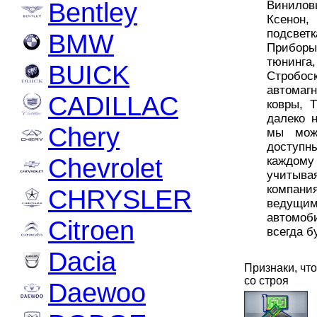
Bentley
Винилов
Ксенон
подсветк
BMW
Прибор
тюнинг
BUICK
Стробо
автомаг
CADILLAC
ковры,
далеко н
Chery
мы мож
доступн
Chevrolet
каждому
учитыв
компани
CHRYSLER
ведущи
автомоб
Citroen
всегда б
Dacia
Признаки, чт
со строя
Daewoo