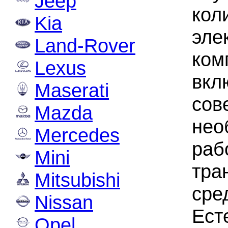
Jeep
кол
Kia
эле
Land-Rover
ком
Lexus
вкл
Maserati
сов
Mazda
нео
Mercedes
раб
Mini
тра
Mitsubishi
сре
Nissan
Ест
Opel