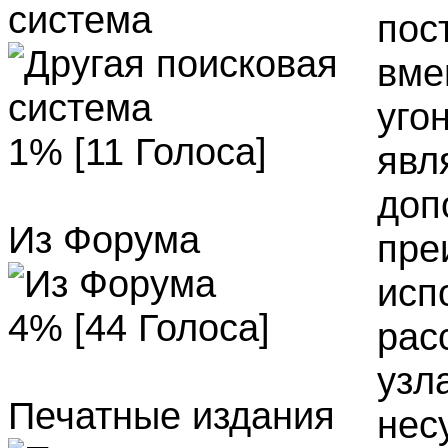
система
пос
вме
угон
1% [11 Голоса]
явл
доп
Из Форума
пре
исп
4% [44 Голоса]
рас
узл
Печатные издания
нес