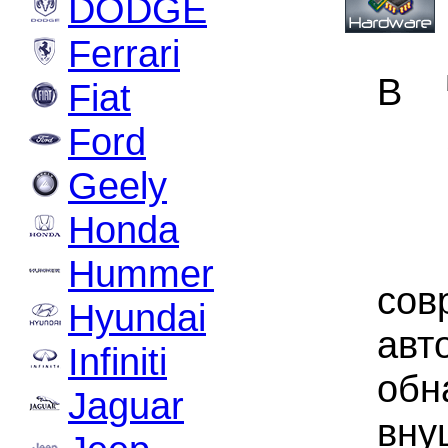
DODGE
Ferrari
В
Fiat
Ford
Geely
Honda
Hummer
сов
Hyundai
авт
Infiniti
обн
Jaguar
вну