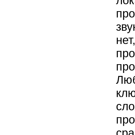
лок
про
зву
нет
про
про
Люб
клю
сло
пр
сра