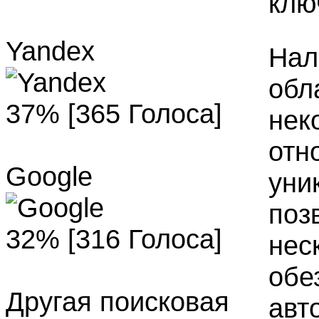
клю
Yandex
Нал
обл
37% [365 Голоса]
нек
отн
Google
уни
поз
32% [316 Голоса]
нес
обе
Другая поисковая
авт