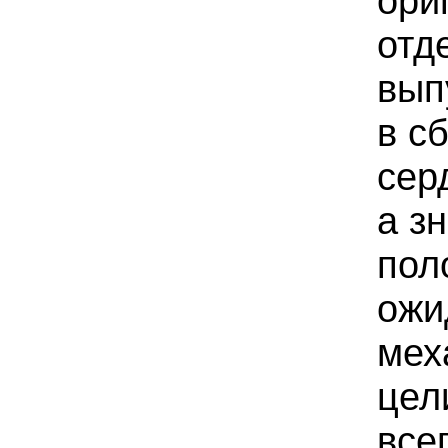
ори
отд
вып
в с
сер
а з
пол
ожи
мех
цел
все