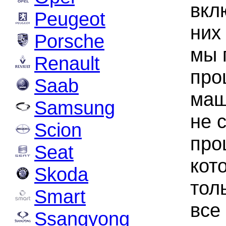
вкл
Peugeot
них
Porsche
мы 
Renault
про
Saab
маш
Samsung
не 
Scion
про
Seat
кот
Skoda
тол
Smart
все
Ssangyong