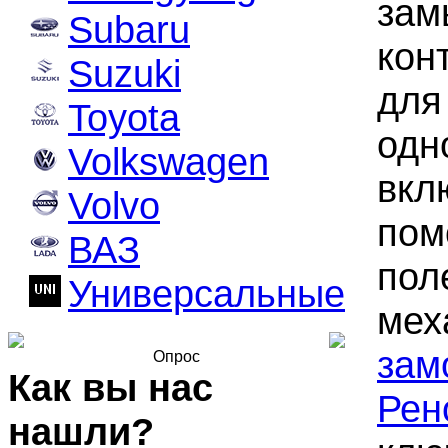
зам
Subaru
кон
Suzuki
для
Toyota
одн
Volkswagen
вкл
Volvo
пом
ВАЗ
пол
Универсальные
мех
зам
Опрос
Как вы нас
Рен
нашли?