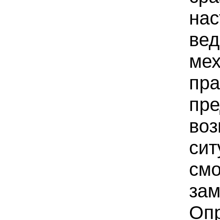
нас
вед
мех
пра
пре
воз
сит
смо
зам
Оп