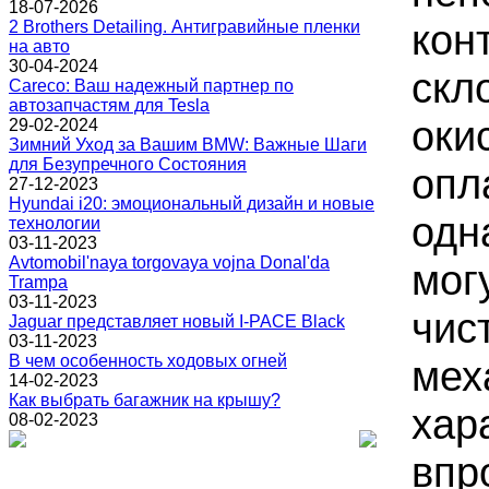
18-07-2026
кон
2 Brothers Detailing. Антигравийные пленки
на авто
30-04-2024
скл
Careco: Ваш надежный партнер по
автозапчастям для Tesla
оки
29-02-2024
Зимний Уход за Вашим BMW: Важные Шаги
для Безупречного Состояния
опл
27-12-2023
Hyundai i20: эмоциональный дизайн и новые
одн
технологии
03-11-2023
Avtomobil'naya torgovaya vojna Donal'da
мог
Trampa
03-11-2023
чис
Jaguar представляет новый I-PACE Black
03-11-2023
В чем особенность ходовых огней
мех
14-02-2023
Как выбрать багажник на крышу?
хар
08-02-2023
впр