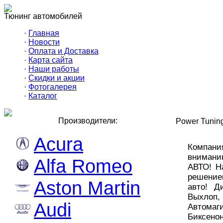
Тюнинг автомобилей
·
Главная
·
Новости
·
Оплата и Доставка
·
Карта сайта
·
Наши работы
·
Скидки и акции
·
Фотогалерея
·
Каталог
Производители:
Power Tunin
Acura
Компани
внимани
Alfa Romeo
АВТО! Н
решение
Aston Martin
авто! Д
Выхлоп,
Audi
Автомаг
Биксено