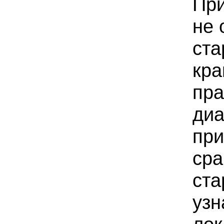
При
не 
ста
кра
пра
диа
при
сра
ста
узн