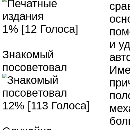
сра
осн
1% [12 Голоса]
пом
и у
Знакомый
авт
посоветовал
Име
при
пол
12% [113 Голоса]
мех
бол