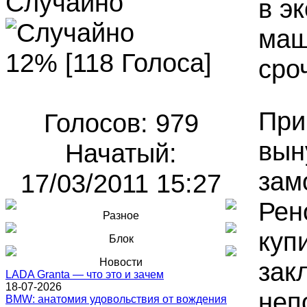
Случайно
в э
маш
12% [118 Голоса]
сро
При
Голосов: 979
вын
Начатый:
зам
17/03/2011 15:27
Рен
Разное
куп
Блок
Новости
зак
LADA Granta — что это и зачем
18-07-2026
неп
BMW: анатомия удовольствия от вождения