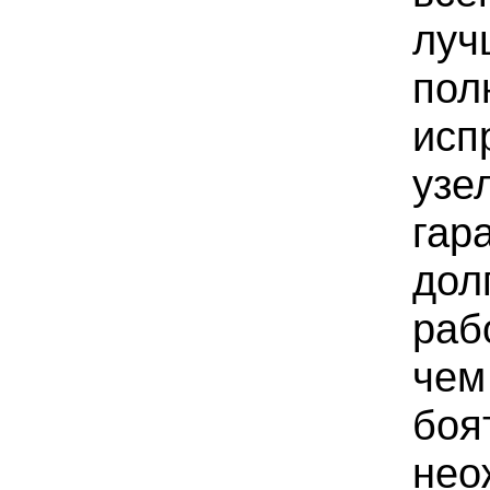
луч
пол
исп
узе
гар
дол
раб
чем
боя
нео