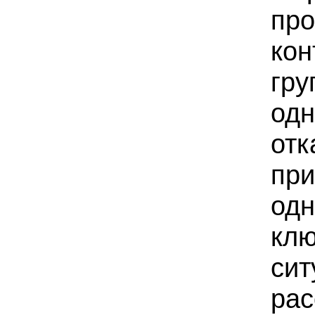
про
кон
гру
од
отк
при
од
клю
сит
рас