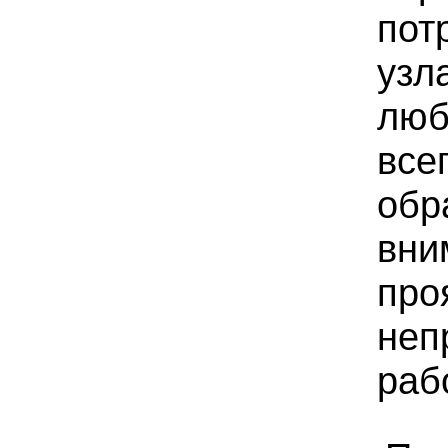
пот
узл
люб
все
обр
вни
про
неп
раб