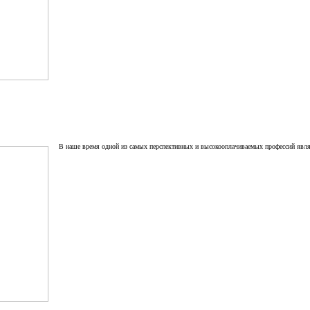
В наше время одной из самых перспективных и высокооплачиваемых профессий являет