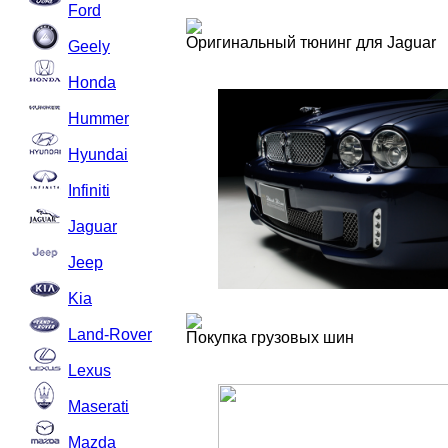
Ford
Оригинальный тюнинг для Jaguar
Geely
Honda
Hummer
Hyundai
Infiniti
Jaguar
Jeep
Kia
Land-Rover
Покупка грузовых шин
Lexus
Maserati
Mazda