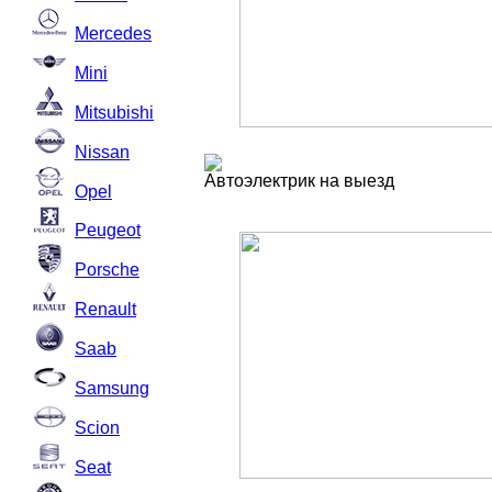
Mercedes
Mini
Mitsubishi
Nissan
Автоэлектрик на выезд
Opel
Peugeot
Porsche
Renault
Saab
Samsung
Scion
Seat