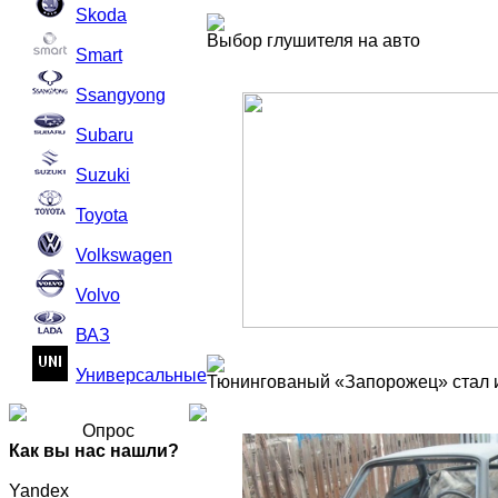
Skoda
Выбор глушителя на авто
Smart
Ssangyong
Subaru
Suzuki
Toyota
Volkswagen
Volvo
ВАЗ
Универсальные
Тюнингованый «Запорожец» стал 
Опрос
Как вы нас нашли?
Yandex