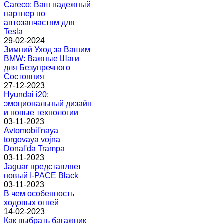
Careco: Ваш надежный
партнер по
автозапчастям для
Tesla
29-02-2024
Зимний Уход за Вашим
BMW: Важные Шаги
для Безупречного
Состояния
27-12-2023
Hyundai i20:
эмоциональный дизайн
и новые технологии
03-11-2023
Avtomobil'naya
torgovaya vojna
Donal'da Trampa
03-11-2023
Jaguar представляет
новый I-PACE Black
03-11-2023
В чем особенность
ходовых огней
14-02-2023
Как выбрать багажник