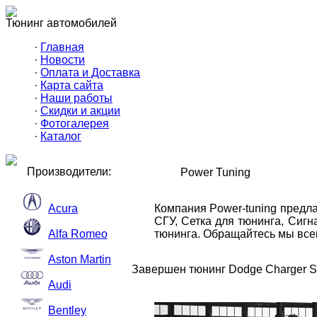
Тюнинг автомобилей
·
Главная
·
Новости
·
Оплата и Доставка
·
Карта сайта
·
Наши работы
·
Скидки и акции
·
Фотогалерея
·
Каталог
Производители:
Power Tuning
Acura
Компания Power-tuning предл
СГУ, Сетка для тюнинга, Сиг
Alfa Romeo
тюнинга. Обращайтесь мы всег
Aston Martin
Завершен тюнинг Dodge Charger S
Audi
Bentley