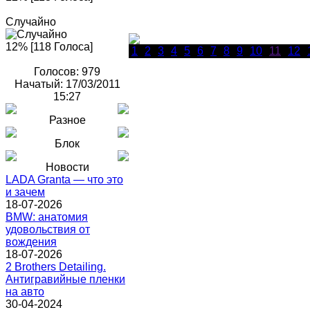
Случайно
12% [118 Голоса]
1
2
3
4
5
6
7
8
9
10
11
12
Голосов: 979
Начатый: 17/03/2011
15:27
Разное
Блок
Новости
LADA Granta — что это
и зачем
18-07-2026
BMW: анатомия
удовольствия от
вождения
18-07-2026
2 Brothers Detailing.
Антигравийные пленки
на авто
30-04-2024