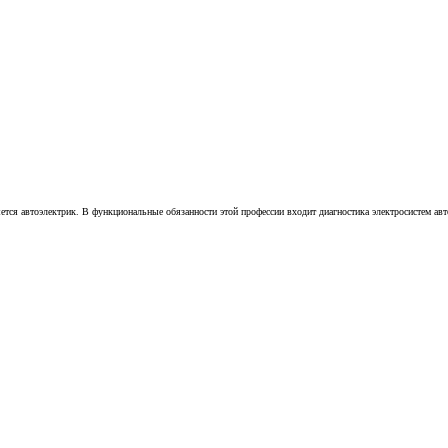
ся автоэлектрик. В функциональные обязанности этой профессии входит диагностика электросистем автом