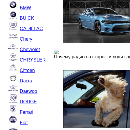
BMW
BUICK
CADILLAC
Chery
Chevrolet
Почему радио на скорости ловит 
CHRYSLER
Citroen
Dacia
Daewoo
DODGE
Ferrari
Fiat