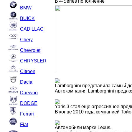
В 4-Series пополнение
BMW
BUICK
CADILLAC
Chery
Chevrolet
CHRYSLER
Citroen
Dacia
Lamborghini представила самый д
Автокомпания Lamborghini предлож
Daewoo
DODGE
Yaris 3 стал еще агрессивнее пре
В конце 2010 года компанией Тойо
Ferrari
Fiat
Автомобили марки Lexus.