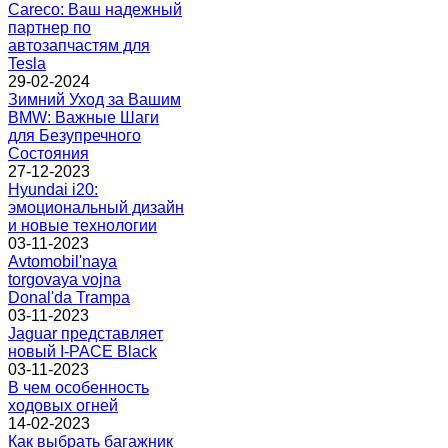
Careco: Ваш надежный
партнер по
автозапчастям для
Tesla
29-02-2024
Зимний Уход за Вашим
BMW: Важные Шаги
для Безупречного
Состояния
27-12-2023
Hyundai i20:
эмоциональный дизайн
и новые технологии
03-11-2023
Avtomobil'naya
torgovaya vojna
Donal'da Trampa
03-11-2023
Jaguar представляет
новый I-PACE Black
03-11-2023
В чем особенность
ходовых огней
14-02-2023
Как выбрать багажник