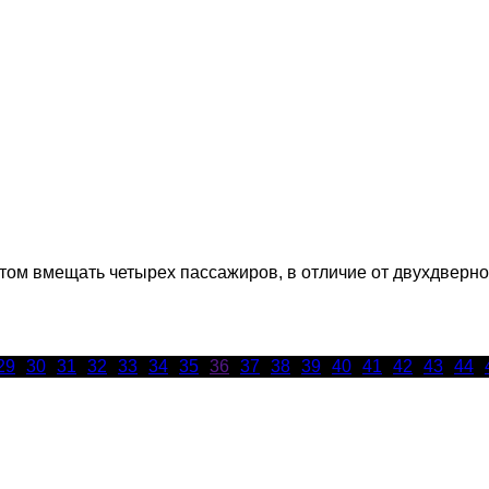
ртом вмещать четырех пассажиров, в отличие от двухдверно
29
30
31
32
33
34
35
36
37
38
39
40
41
42
43
44