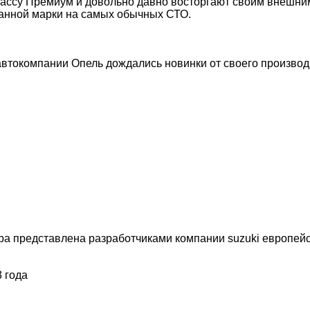
лассу Премиум и довольно давно восторгают своим внешним
анной марки на самых обычных СТО.
втокомпании Опель дождались новинки от своего производ
а представлена разработчиками компании suzuki европейск
 года