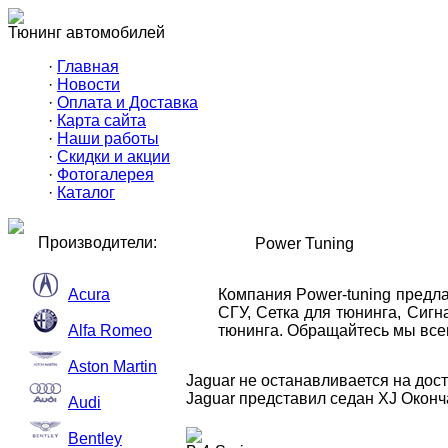
Тюнинг автомобилей
·
Главная
·
Новости
·
Оплата и Доставка
·
Карта сайта
·
Наши работы
·
Скидки и акции
·
Фотогалерея
·
Каталог
Производители:
Power Tuning
Acura
Компания Power-tuning предл
СГУ, Сетка для тюнинга, Сиг
Alfa Romeo
тюнинга. Обращайтесь мы всег
Aston Martin
Jaguar не останавливается на дос
Jaguar представил седан XJ Оконч
Audi
Bentley