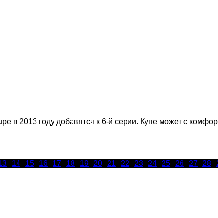
e в 2013 году добавятся к 6-й серии. Купе может с комфо
13
14
15
16
17
18
19
20
21
22
23
24
25
26
27
28