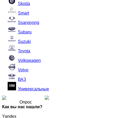
Skoda
Smart
Ssangyong
Subaru
Suzuki
Toyota
Volkswagen
Volvo
ВАЗ
Универсальные
Опрос
Как вы нас нашли?
Yandex