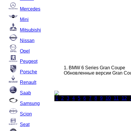
Mercedes
Mini
Mitsubishi
Nissan
Opel
Peugeot
1. BMW 6 Series Gran Coupe
Porsche
Обновленные версии Gran Coup
Renault
Saab
1
2
3
4
5
6
7
8
9
10
11
12
Samsung
Scion
Seat