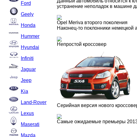
Данный автомобиль относится к к
Ford
устранение неполадок в машине д
Geely
Opel Meriva второго поколения
Honda
Наконец-то поклонники немецкой а
Hummer
Непростой кроссовер
Hyundai
Infiniti
Jaguar
Jeep
Kia
Land-Rover
Серийная версия нового кроссовер
Lexus
Самые ожидаемые премьеры 2013
Maserati
Mazda