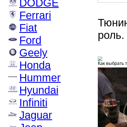
DODGE
Ferrari
Тюнин
Fiat
роль.
Ford
Geely
Honda
Как выбрать 
Hummer
Hyundai
Infiniti
Jaguar