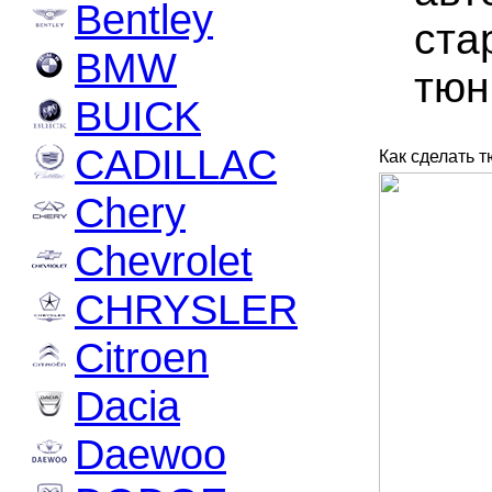
Bentley
ста
BMW
тюн
BUICK
CADILLAC
Как сделать 
Chery
Chevrolet
CHRYSLER
Citroen
Dacia
Daewoo