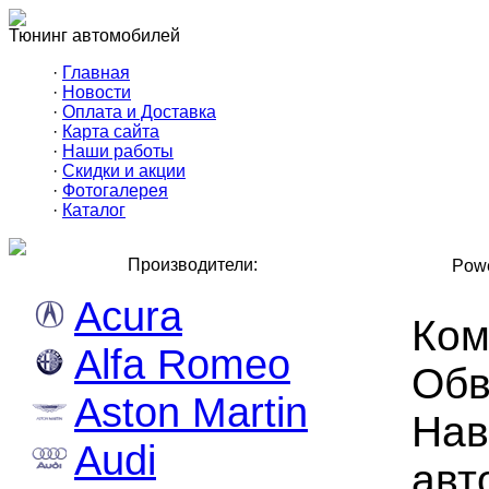
Тюнинг автомобилей
·
Главная
·
Новости
·
Оплата и Доставка
·
Карта сайта
·
Наши работы
·
Скидки и акции
·
Фотогалерея
·
Каталог
Производители:
Powe
Acura
Ком
Alfa Romeo
Обв
Aston Martin
Нав
Audi
авт