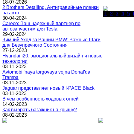
18-07-2026
2 Brothers Detailing. Антигравийные пленки
на авто
1
2
3
4
5
30-04-2024
Careco: Ваш надежный партнер по
автозапчастям для Tesla
29-02-2024
Зимний Уход за Вашим BMW: Важные Шаги
для Безупречного Состояния
27-12-2023
Hyundai i20: эмоциональный дизайн и новые
технологии
03-11-2023
Avtomobil'naya torgovaya vojna Donal'da
Trampa
03-11-2023
Jaguar представляет новый I-PACE Black
03-11-2023
В чем особенность ходовых огней
14-02-2023
Как выбрать багажник на крышу?
08-02-2023