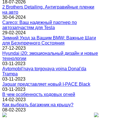
18-07-2026
2 Brothers Detailing. Антигравийные пленки
на авто
30-04-2024
Careco: Ваш надежный партнер по
автозапчастям для Tesla
29-02-2024
Зимний Уход за Вашим BMW: Важные Шаги
для Безупречного Состояния
27-12-2023
Hyundai i20: эмоциональный дизайн и новые
технологии
03-11-2023
Avtomobil'naya torgovaya vojna Donal'da
Trampa
03-11-2023
Jaguar представляет новый I-PACE Black
03-11-2023
В чем особенность ходовых огней
14-02-2023
Как выбрать багажник на крышу?
08-02-2023