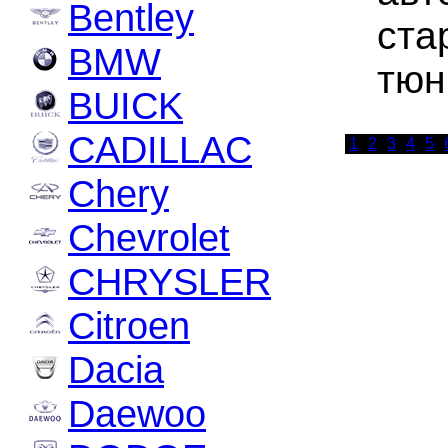
Bentley
ста
BMW
тюн
BUICK
CADILLAC
1
2
3
4
5
Chery
Chevrolet
CHRYSLER
Citroen
Dacia
Daewoo