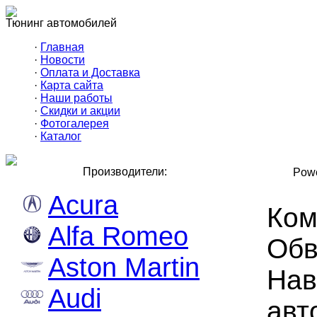
Тюнинг автомобилей
·
Главная
·
Новости
·
Оплата и Доставка
·
Карта сайта
·
Наши работы
·
Скидки и акции
·
Фотогалерея
·
Каталог
Производители:
Powe
Acura
Ком
Alfa Romeo
Обв
Aston Martin
Нав
Audi
авт