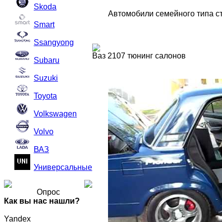
Skoda
Автомобили семейного типа ст
Smart
Ssangyong
Ваз 2107 тюнинг салонов
Subaru
Suzuki
Toyota
Volkswagen
Volvo
ВАЗ
Универсальные
Опрос
Как вы нас нашли?
Yandex