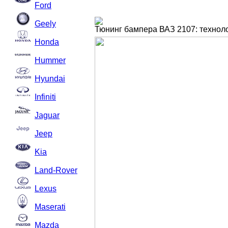
Ford
Geely
Тюнинг бампера ВАЗ 2107: технол
Honda
Hummer
Hyundai
Infiniti
Jaguar
Jeep
Kia
Land-Rover
Lexus
Maserati
Mazda