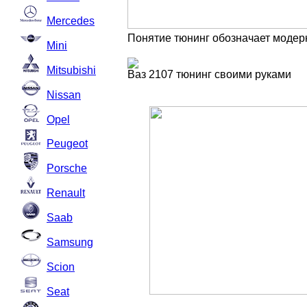
Mercedes
Понятие тюнинг обозначает модер
Mini
Mitsubishi
Ваз 2107 тюнинг своими руками
Nissan
Opel
Peugeot
Porsche
Renault
Saab
Samsung
Scion
Seat