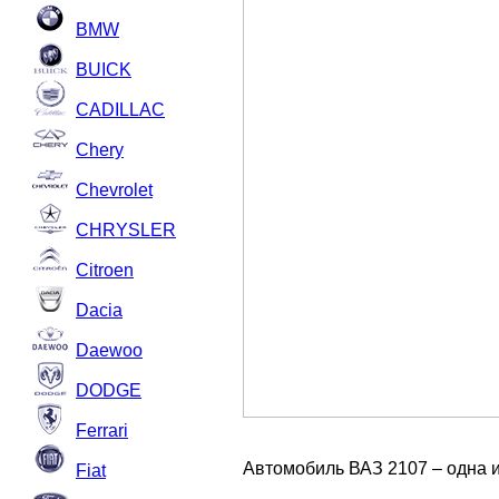
BMW
BUICK
CADILLAC
Chery
Chevrolet
CHRYSLER
Citroen
Dacia
Daewoo
DODGE
Ferrari
Автомобиль ВАЗ 2107 – одна и
Fiat