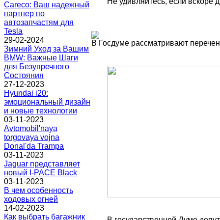
Не удивляйтесь, если вскоре 
Careco: Ваш надежный
партнер по
автозапчастям для
Tesla
29-02-2024
В Госдуме рассматривают перечен
Зимний Уход за Вашим
BMW: Важные Шаги
для Безупречного
Состояния
27-12-2023
Hyundai i20:
эмоциональный дизайн
и новые технологии
03-11-2023
Avtomobil'naya
torgovaya vojna
Donal'da Trampa
03-11-2023
Jaguar представляет
новый I-PACE Black
03-11-2023
В чем особенность
ходовых огней
14-02-2023
Как выбрать багажник
В государственной Думе депут