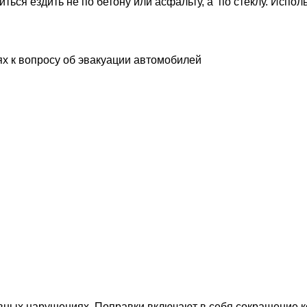
читься ездить не по бетону или асфальту, а по стеклу. Ис
х к вопросу об эвакуации автомобилей
вных нарушениях. Поправки включают в себя сокращение к