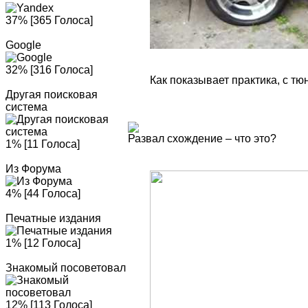
37% [365 Голоса]
Google
32% [316 Голоса]
Как показывает практика, с т
Другая поисковая
система
Развал схождение – что это?
1% [11 Голоса]
Из Форума
4% [44 Голоса]
Печатные издания
1% [12 Голоса]
Знакомый посоветовал
12% [113 Голоса]