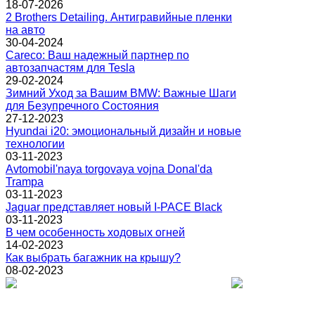
18-07-2026
2 Brothers Detailing. Антигравийные пленки
на авто
30-04-2024
Careco: Ваш надежный партнер по
автозапчастям для Tesla
29-02-2024
Зимний Уход за Вашим BMW: Важные Шаги
для Безупречного Состояния
27-12-2023
Hyundai i20: эмоциональный дизайн и новые
технологии
03-11-2023
Avtomobil'naya torgovaya vojna Donal'da
Trampa
03-11-2023
Jaguar представляет новый I-PACE Black
03-11-2023
В чем особенность ходовых огней
14-02-2023
Как выбрать багажник на крышу?
08-02-2023