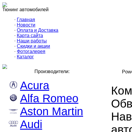
Тюнинг автомобилей
·
Главная
·
Новости
·
Оплата и Доставка
·
Карта сайта
·
Наши работы
·
Скидки и акции
·
Фотогалерея
·
Каталог
Производители:
Powe
Acura
Ком
Alfa Romeo
Обв
Aston Martin
Нав
Audi
авт