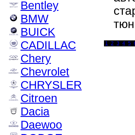
Bentley
ста
BMW
тюн
BUICK
CADILLAC
1
2
3
4
5
Chery
Chevrolet
CHRYSLER
Citroen
Dacia
Daewoo