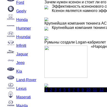
Зачем нужен ксенон и стоит ли ег
Ford
Эффективность ксенонового с
Ксенон является намного эффек
Geely
Honda
Крупнейшая компания тюнинга AC S
Крупнейшая компания тюнинга
Hummer
Hyundai
Румыны создали Logan-кабриолет
Infiniti
«Народны
Jaguar
Jeep
Kia
Land-Rover
Lexus
1
2
3
4
5
6
7
8
9
10
11
12
Maserati
Mazda