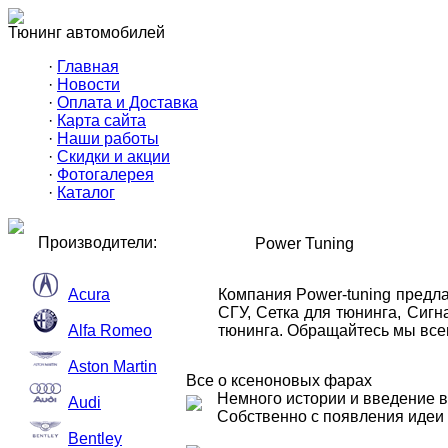
Тюнинг автомобилей
·
Главная
·
Новости
·
Оплата и Доставка
·
Карта сайта
·
Наши работы
·
Скидки и акции
·
Фотогалерея
·
Каталог
Производители:
Power Tuning
Acura
Компания Power-tuning предл
СГУ, Сетка для тюнинга, Сиг
Alfa Romeo
тюнинга. Обращайтесь мы всег
Aston Martin
Все о ксеноновых фарах
Немного истории и введение в
Audi
Собственно с появления идеи
Bentley