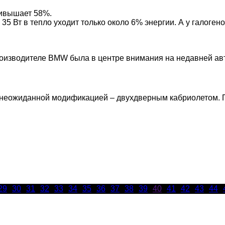
ривышает 58%.
 Вт в тепло уходит только около 6% энергии. А у галогено
изводителе BMW была в центре внимания на недавней авто
неожиданной модификацией – двухдверным кабриолетом. П
29
30
31
32
33
34
35
36
37
38
39
40
41
42
43
44