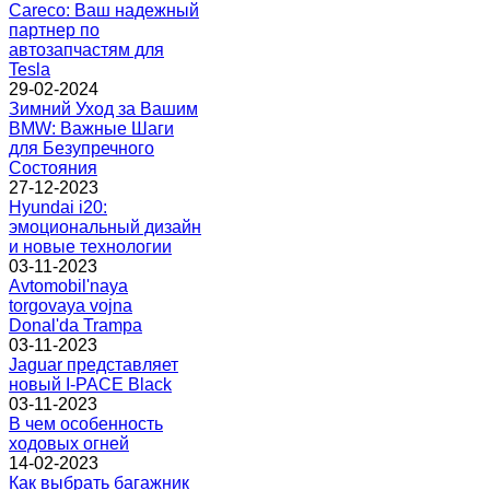
Careco: Ваш надежный
партнер по
автозапчастям для
Tesla
29-02-2024
Зимний Уход за Вашим
BMW: Важные Шаги
для Безупречного
Состояния
27-12-2023
Hyundai i20:
эмоциональный дизайн
и новые технологии
03-11-2023
Avtomobil'naya
torgovaya vojna
Donal'da Trampa
03-11-2023
Jaguar представляет
новый I-PACE Black
03-11-2023
В чем особенность
ходовых огней
14-02-2023
Как выбрать багажник