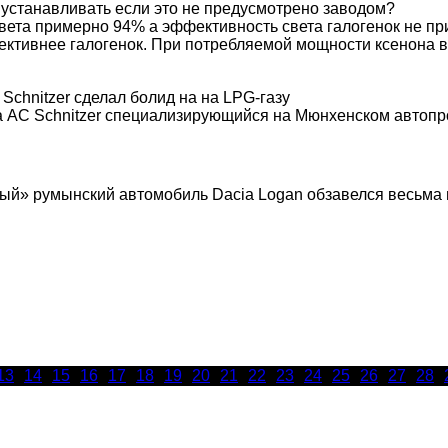
о устанавливать если это не предусмотрено заводом?
вета примерно 94% а эффективность света галогенок не п
тивнее галогенок. При потребляемой мощности ксенона в 35
chnitzer сделал болид на на LPG-газу
 AC Schnitzer специализирующийся на Мюнхенском автопро
й» румынский автомобиль Dacia Logan обзавелся весьма 
13
14
15
16
17
18
19
20
21
22
23
24
25
26
27
28