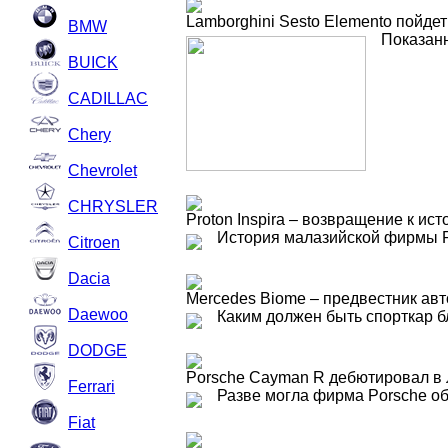
Lamborghini Sesto Elemento пойдет
BMW
Показанн
BUICK
CADILLAC
Chery
Chevrolet
CHRYSLER
Proton Inspira – возвращение к ист
История малазийской фирмы Pro
Citroen
Dacia
Mercedes Biome – предвестник ав
Daewoo
Каким должен быть спорткар б
DODGE
Porsche Cayman R дебютировал в
Ferrari
Разве могла фирма Porsche об
Fiat