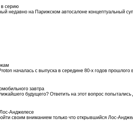
 в серию
ый недавно на Парижском автосалоне концептуальный супер
окам
ton началась с выпуска в середине 80-х годов прошлого век
томобильного завтра
лижайшего будущего? Ответить на этот вопрос попытались да
 Лос-Анджелесе
ойти своим вниманием только что открывшийся Лос-Анджелес