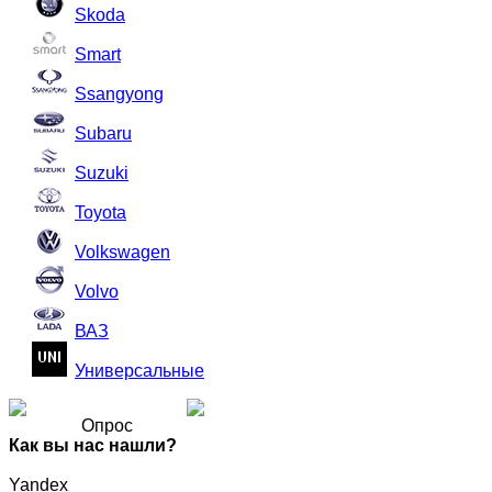
Skoda
Smart
Ssangyong
Subaru
Suzuki
Toyota
Volkswagen
Volvo
ВАЗ
Универсальные
Опрос
Как вы нас нашли?
Yandex