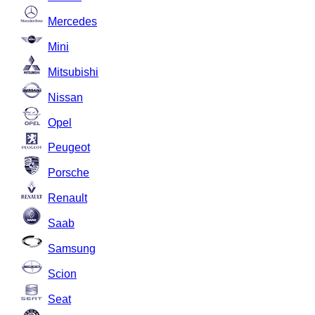
Mercedes
Mini
Mitsubishi
Nissan
Opel
Peugeot
Porsche
Renault
Saab
Samsung
Scion
Seat