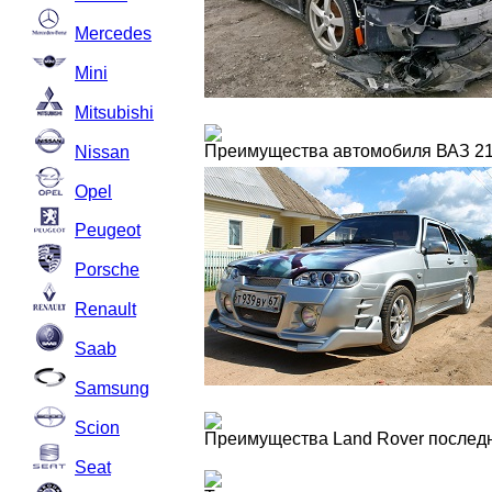
Mercedes
Mini
Mitsubishi
Преимущества автомобиля ВАЗ 2
Nissan
Opel
Peugeot
Porsche
Renault
Saab
Samsung
Scion
Преимущества Land Rover послед
Seat