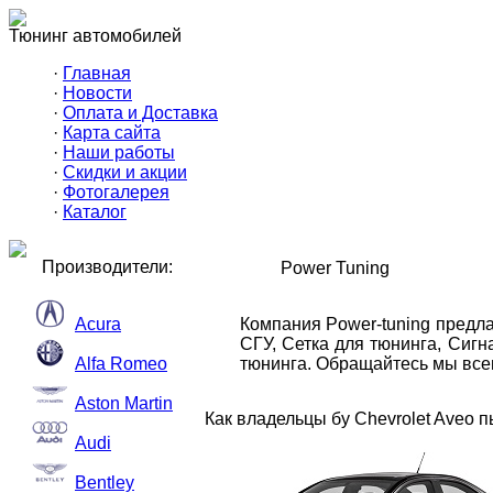
Тюнинг автомобилей
·
Главная
·
Новости
·
Оплата и Доставка
·
Карта сайта
·
Наши работы
·
Скидки и акции
·
Фотогалерея
·
Каталог
Производители:
Power Tuning
Acura
Компания Power-tuning предл
СГУ, Сетка для тюнинга, Сиг
Alfa Romeo
тюнинга. Обращайтесь мы всег
Aston Martin
Как владельцы бу Chevrolet Aveo 
Audi
Bentley