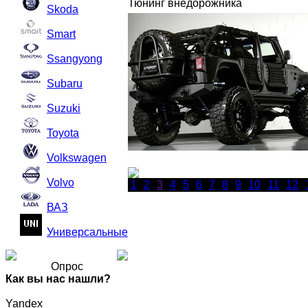
Тюнинг внедорожника
Skoda
Smart
Ssangyong
Subaru
Suzuki
Toyota
Volkswagen
Volvo
1
2
3
4
5
6
7
8
9
10
11
12
ВАЗ
Универсальные
Опрос
Как вы нас нашли?
Yandex