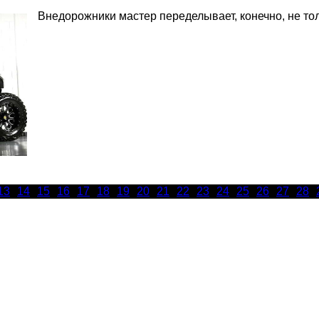
Внедорожники мастер переделывает, конечно, не тол
13
14
15
16
17
18
19
20
21
22
23
24
25
26
27
28