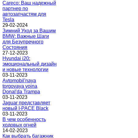
Careco: Ваш надежный
партнер по
автозапчастям для
Tesla
29-02-2024
Зимний Уход за Вашим
BMW: Важные Шаги
для Безупречного
Состояния
27-12-2023
Hyundai i20:
эмоциональный дизайн
и новые технологии
03-11-2023
Avtomobil'naya
torgovaya vojna
Donal'da Trampa
03-11-2023
Jaguar представляет
новый I-PACE Black
03-11-2023
В чем особенность
ходовых огней
14-02-2023
Как выбрать багажник