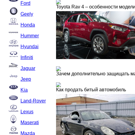
Ford
Toyota Rav 4 – особенности модел
Geely
Honda
Hummer
Hyundai
Infiniti
Jaguar
Зачем дополнительно защищать м
Jeep
Как продать битый автомобиль
Kia
Land-Rover
Lexus
Maserati
Mazda