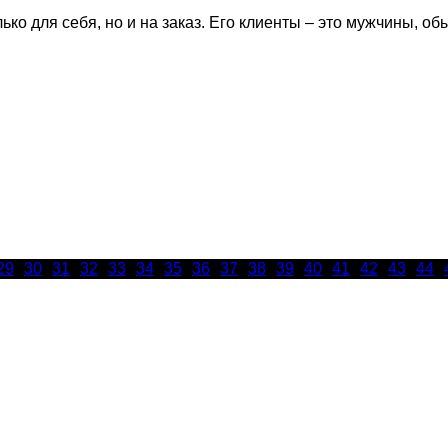
ько для себя, но и на заказ. Его клиенты – это мужчины, 
29
30
31
32
33
34
35
36
37
38
39
40
41
42
43
44