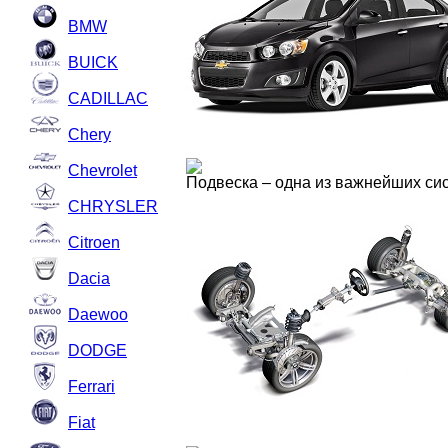
BMW
BUICK
CADILLAC
Chery
Chevrolet
Подвеска – одна из важнейших си
CHRYSLER
Citroen
Dacia
Daewoo
DODGE
Ferrari
Fiat