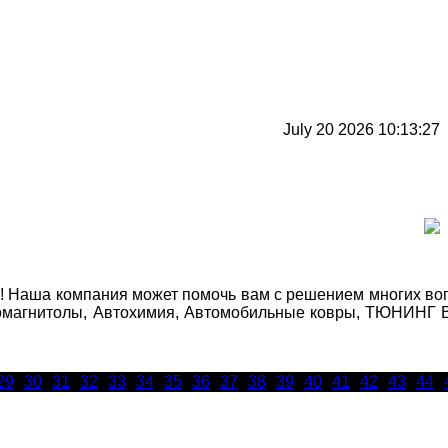
July 20 2026 10:13:27
Наша компания может помочь вам с решением многих вопро
автомагнитолы, Автохимия, Автомобильные ковры, ТЮНИНГ
29
30
31
32
33
34
35
36
37
38
39
40
41
42
43
44