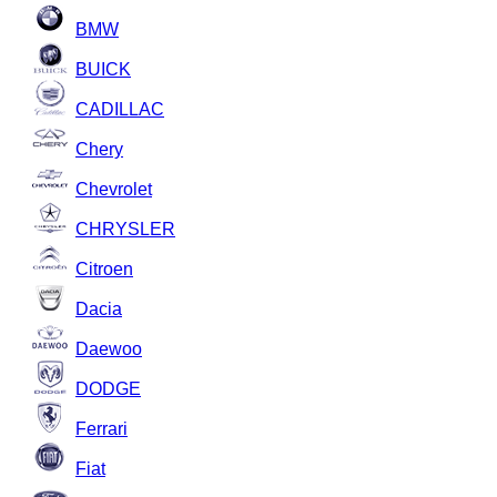
BMW
BUICK
CADILLAC
Chery
Chevrolet
CHRYSLER
Citroen
Dacia
Daewoo
DODGE
Ferrari
Fiat