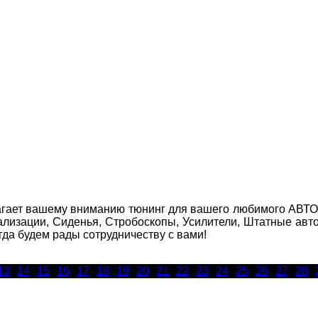
агает вашему вниманию тюнинг для вашего любимого АВТО! 
нализации, Сиденья, Стробоскопы, Усилители, Штатные 
да будем рады сотрудничеству с вами!
13
14
15
16
17
18
19
20
21
22
23
24
25
26
27
28