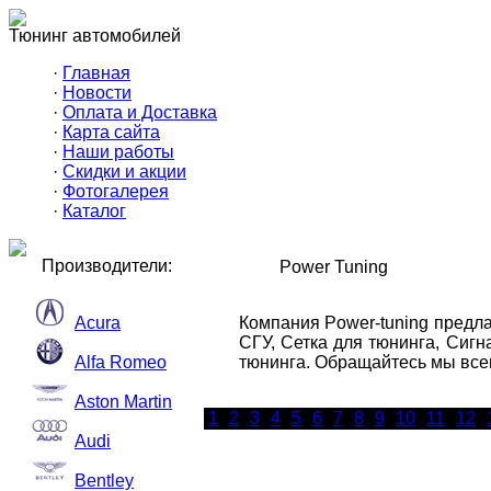
Тюнинг автомобилей
·
Главная
·
Новости
·
Оплата и Доставка
·
Карта сайта
·
Наши работы
·
Скидки и акции
·
Фотогалерея
·
Каталог
Производители:
Power Tuning
Acura
Компания Power-tuning предл
СГУ, Сетка для тюнинга, Сиг
Alfa Romeo
тюнинга. Обращайтесь мы всег
Aston Martin
1
2
3
4
5
6
7
8
9
10
11
12
Audi
Bentley