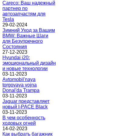
Careco: Ваш надежный
партнер по
автозапчастям для
Tesla
29-02-2024
Зимний Уход за Вашим
BMW: Важные Шаги
для Безупречного
Состояния
27-12-2023
Hyundai i20:
эмоциональный дизайн
и новые технологии
03-11-2023
Avtomobil'naya
torgovaya vojna
Donal'da Trampa
03-11-2023
Jaguar представляет
новый I-PACE Black
03-11-2023
В чем особенность
ходовых огней
14-02-2023
Как выбрать багажник