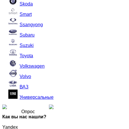
Skoda
Smart
Ssangyong
Subaru
Suzuki
Toyota
Volkswagen
Volvo
ВАЗ
Универсальные
Опрос
Как вы нас нашли?
Yandex