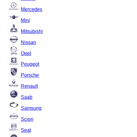
Mercedes
Mini
Mitsubishi
Nissan
Opel
Peugeot
Porsche
Renault
Saab
Samsung
Scion
Seat