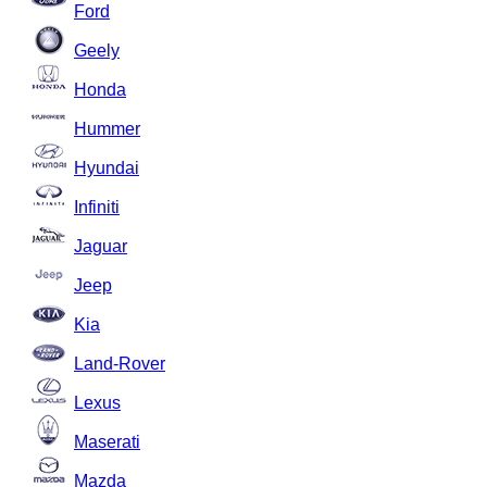
Ford
Geely
Honda
Hummer
Hyundai
Infiniti
Jaguar
Jeep
Kia
Land-Rover
Lexus
Maserati
Mazda