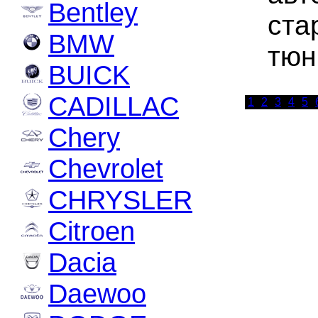
Bentley
ста
BMW
тюн
BUICK
CADILLAC
1
2
3
4
5
Chery
Chevrolet
CHRYSLER
Citroen
Dacia
Daewoo