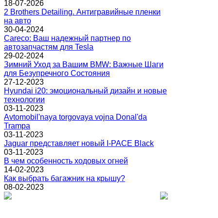
18-07-2026
2 Brothers Detailing. Антигравийные пленки
на авто
30-04-2024
Careco: Ваш надежный партнер по
автозапчастям для Tesla
29-02-2024
Зимний Уход за Вашим BMW: Важные Шаги
для Безупречного Состояния
27-12-2023
Hyundai i20: эмоциональный дизайн и новые
технологии
03-11-2023
Avtomobil'naya torgovaya vojna Donal'da
Trampa
03-11-2023
Jaguar представляет новый I-PACE Black
03-11-2023
В чем особенность ходовых огней
14-02-2023
Как выбрать багажник на крышу?
08-02-2023