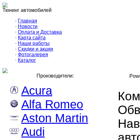
Тюнинг автомобилей
·
Главная
·
Новости
·
Оплата и Доставка
·
Карта сайта
·
Наши работы
·
Скидки и акции
·
Фотогалерея
·
Каталог
Производители:
Powe
Acura
Ком
Alfa Romeo
Обв
Aston Martin
Нав
Audi
авт