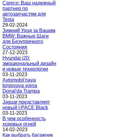
Careco: Ваш надежный
партнер по
автозапчастям для
Tesla
29-02-2024
Зимний Уход за Вашим
BMW: Важные Шаги
для Безупречного
Состояния
27-12-2023
Hyundai i20:
эмоциональный дизайн
и новые технологии
03-11-2023
Avtomobil'naya
torgovaya vojna
Donal'da Trampa
03-11-2023
Jaguar представляет
новый I-PACE Black
03-11-2023
В чем особенность
ходовых огней
14-02-2023
Как выбрать багажник