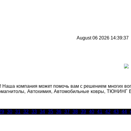
August 06 2026 14:39:37
Наша компания может помочь вам с решением многих вопро
автомагнитолы, Автохимия, Автомобильные ковры, ТЮНИНГ
29
30
31
32
33
34
35
36
37
38
39
40
41
42
43
44