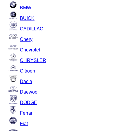
BMW
BUICK
CADILLAC
Chery
Chevrolet
CHRYSLER
Citroen
Dacia
Daewoo
DODGE
Ferrari
Fiat