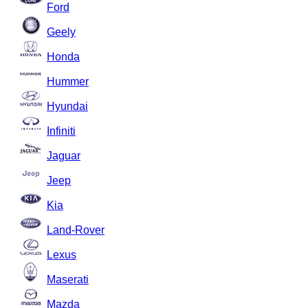
Ford
Geely
Honda
Hummer
Hyundai
Infiniti
Jaguar
Jeep
Kia
Land-Rover
Lexus
Maserati
Mazda