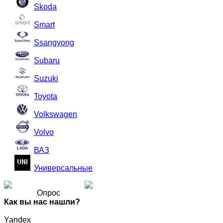
Skoda
Smart
Ssangyong
Subaru
Suzuki
Toyota
Volkswagen
Volvo
ВАЗ
Универсальные
Опрос
Как вы нас нашли?
Yandex