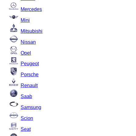
Mercedes
Mini
Mitsubishi
Nissan
Opel
Peugeot
Porsche
Renault
Saab
Samsung
Scion
Seat