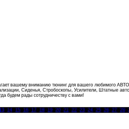
агает вашему вниманию тюнинг для вашего любимого АВТО! 
нализации, Сиденья, Стробоскопы, Усилители, Штатные 
да будем рады сотрудничеству с вами!
13
14
15
16
17
18
19
20
21
22
23
24
25
26
27
28