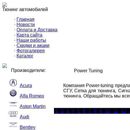
Тюнинг автомобилей
·
Главная
·
Новости
·
Оплата и Доставка
·
Карта сайта
·
Наши работы
·
Скидки и акции
·
Фотогалерея
·
Каталог
Производители:
Power Tuning
Acura
Компания Power-tuning предл
СГУ, Сетка для тюнинга, Сиг
Alfa Romeo
тюнинга. Обращайтесь мы всег
Aston Martin
1
2
3
4
5
6
7
8
9
10
11
12
Audi
Bentley