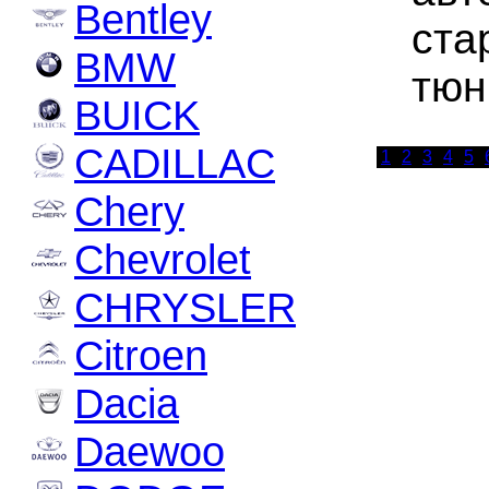
Bentley
ста
BMW
тюн
BUICK
CADILLAC
1
2
3
4
5
Chery
Chevrolet
CHRYSLER
Citroen
Dacia
Daewoo