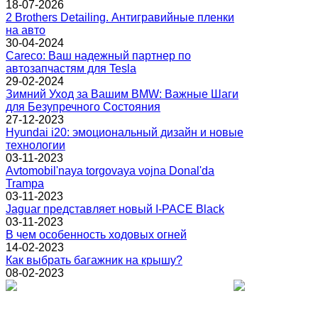
18-07-2026
2 Brothers Detailing. Антигравийные пленки
на авто
30-04-2024
Careco: Ваш надежный партнер по
автозапчастям для Tesla
29-02-2024
Зимний Уход за Вашим BMW: Важные Шаги
для Безупречного Состояния
27-12-2023
Hyundai i20: эмоциональный дизайн и новые
технологии
03-11-2023
Avtomobil'naya torgovaya vojna Donal'da
Trampa
03-11-2023
Jaguar представляет новый I-PACE Black
03-11-2023
В чем особенность ходовых огней
14-02-2023
Как выбрать багажник на крышу?
08-02-2023