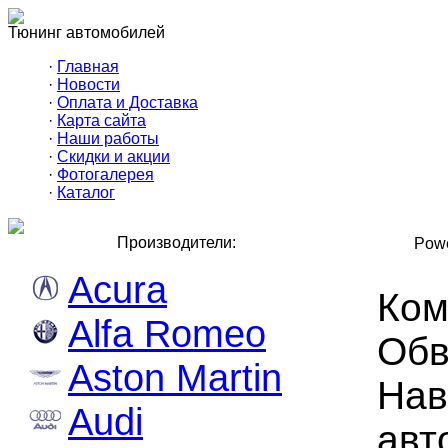
Тюнинг автомобилей
·
Главная
·
Новости
·
Оплата и Доставка
·
Карта сайта
·
Наши работы
·
Скидки и акции
·
Фотогалерея
·
Каталог
Производители:
Powe
Acura
Ком
Alfa Romeo
Обв
Aston Martin
Нав
Audi
авт