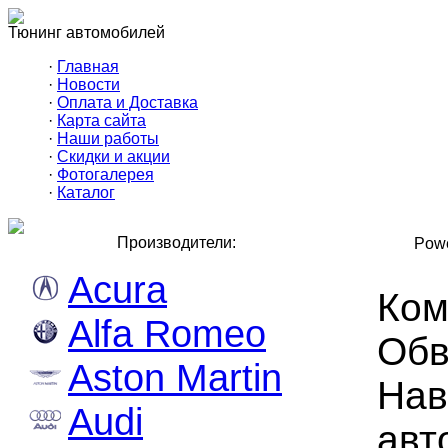
Тюнинг автомобилей
·
Главная
·
Новости
·
Оплата и Доставка
·
Карта сайта
·
Наши работы
·
Скидки и акции
·
Фотогалерея
·
Каталог
Производители:
Powe
Acura
Ком
Alfa Romeo
Обв
Aston Martin
Нав
Audi
авт