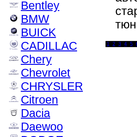
Bentley
ста
BMW
тюн
BUICK
CADILLAC
1
2
3
4
5
Chery
Chevrolet
CHRYSLER
Citroen
Dacia
Daewoo