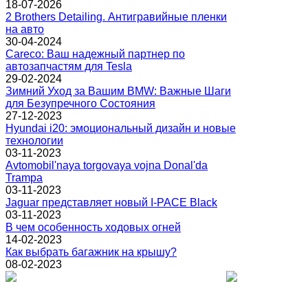
18-07-2026
2 Brothers Detailing. Антигравийные пленки
на авто
30-04-2024
Careco: Ваш надежный партнер по
автозапчастям для Tesla
29-02-2024
Зимний Уход за Вашим BMW: Важные Шаги
для Безупречного Состояния
27-12-2023
Hyundai i20: эмоциональный дизайн и новые
технологии
03-11-2023
Avtomobil'naya torgovaya vojna Donal'da
Trampa
03-11-2023
Jaguar представляет новый I-PACE Black
03-11-2023
В чем особенность ходовых огней
14-02-2023
Как выбрать багажник на крышу?
08-02-2023