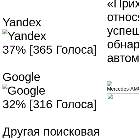
«Прих
относ
Yandex
успеш
обнар
37% [365 Голоса]
автом
Google
Mercedes-AMG
32% [316 Голоса]
Другая поисковая