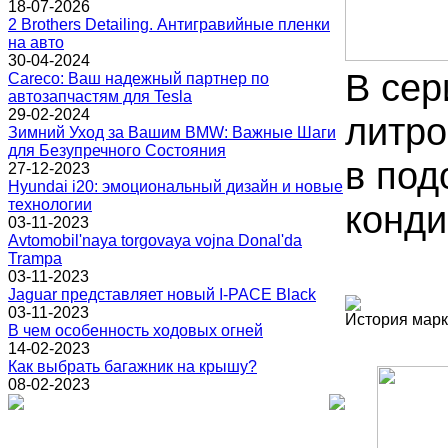
18-07-2026
2 Brothers Detailing. Антигравийные пленки
на авто
30-04-2024
В сер
Careco: Ваш надежный партнер по
автозапчастям для Tesla
29-02-2024
литро
Зимний Уход за Вашим BMW: Важные Шаги
для Безупречного Состояния
в под
27-12-2023
Hyundai i20: эмоциональный дизайн и новые
технологии
конди
03-11-2023
Avtomobil'naya torgovaya vojna Donal'da
Trampa
03-11-2023
Jaguar представляет новый I-PACE Black
03-11-2023
История мар
В чем особенность ходовых огней
14-02-2023
Как выбрать багажник на крышу?
08-02-2023