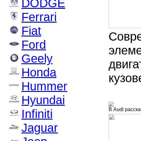
DODGE
Ferrari
Fiat
Совре
Ford
элеме
Geely
двига
Honda
кузов
Hummer
Hyundai
В Audi расск
Infiniti
Jaguar