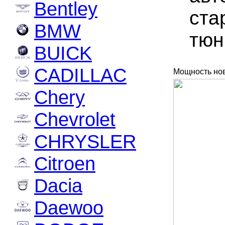
Bentley
ста
BMW
тюн
BUICK
CADILLAC
Мощность нов
Chery
Chevrolet
CHRYSLER
Citroen
Dacia
Daewoo