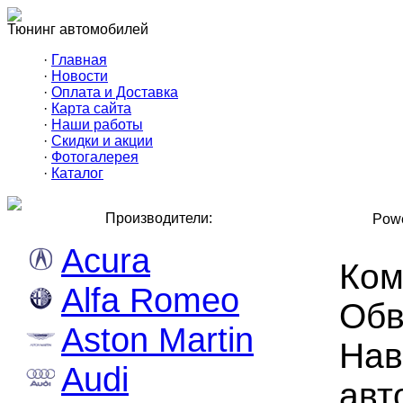
Тюнинг автомобилей
·
Главная
·
Новости
·
Оплата и Доставка
·
Карта сайта
·
Наши работы
·
Скидки и акции
·
Фотогалерея
·
Каталог
Производители:
Powe
Acura
Ком
Alfa Romeo
Обв
Aston Martin
Нав
Audi
авт