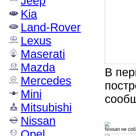
Jeep
Kia
Land-Rover
Lexus
Maserati
Mazda
В пер
Mercedes
постр
Mini
сообщ
Mitsubishi
Nissan
Nissan не со
Opel