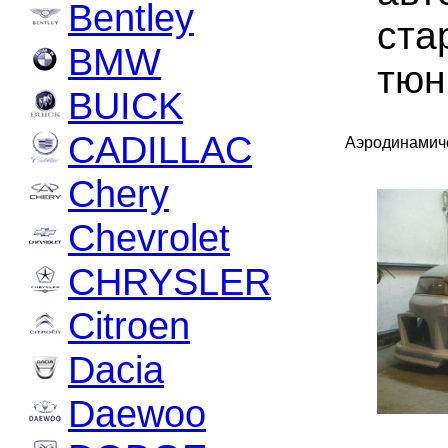
Bentley
ста
BMW
тюн
BUICK
CADILLAC
Аэродинамиче
Chery
Chevrolet
CHRYSLER
Citroen
Dacia
Daewoo