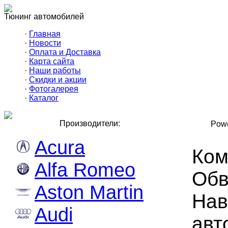
Тюнинг автомобилей
·
Главная
·
Новости
·
Оплата и Доставка
·
Карта сайта
·
Наши работы
·
Скидки и акции
·
Фотогалерея
·
Каталог
Производители:
Powe
Acura
Ком
Alfa Romeo
Обв
Aston Martin
Нав
Audi
авт