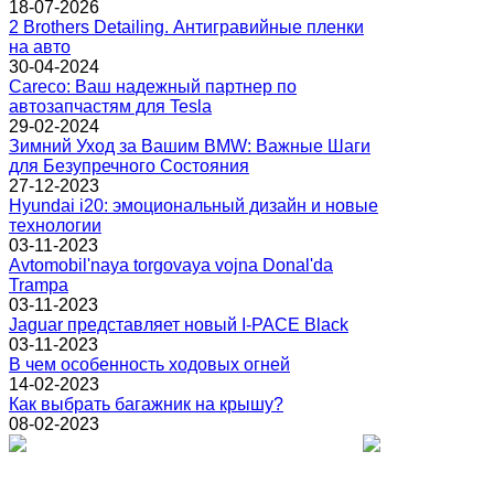
18-07-2026
2 Brothers Detailing. Антигравийные пленки
на авто
30-04-2024
Careco: Ваш надежный партнер по
автозапчастям для Tesla
29-02-2024
Зимний Уход за Вашим BMW: Важные Шаги
для Безупречного Состояния
27-12-2023
Hyundai i20: эмоциональный дизайн и новые
технологии
03-11-2023
Avtomobil'naya torgovaya vojna Donal'da
Trampa
03-11-2023
Jaguar представляет новый I-PACE Black
03-11-2023
В чем особенность ходовых огней
14-02-2023
Как выбрать багажник на крышу?
08-02-2023