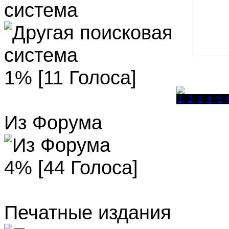
система
1% [11 Голоса]
1
2
3
4
5
Из Форума
4% [44 Голоса]
Печатные издания