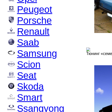
Peugeot
Porsche
Renault
Saab
Samsung
Тюнинг «семе
Scion
Seat
Skoda
Smart
Ssangyong