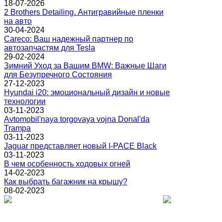
18-07-2026
2 Brothers Detailing. Антигравийные пленки
на авто
30-04-2024
Careco: Ваш надежный партнер по
автозапчастям для Tesla
29-02-2024
Зимний Уход за Вашим BMW: Важные Шаги
для Безупречного Состояния
27-12-2023
Hyundai i20: эмоциональный дизайн и новые
технологии
03-11-2023
Avtomobil'naya torgovaya vojna Donal'da
Trampa
03-11-2023
Jaguar представляет новый I-PACE Black
03-11-2023
В чем особенность ходовых огней
14-02-2023
Как выбрать багажник на крышу?
08-02-2023