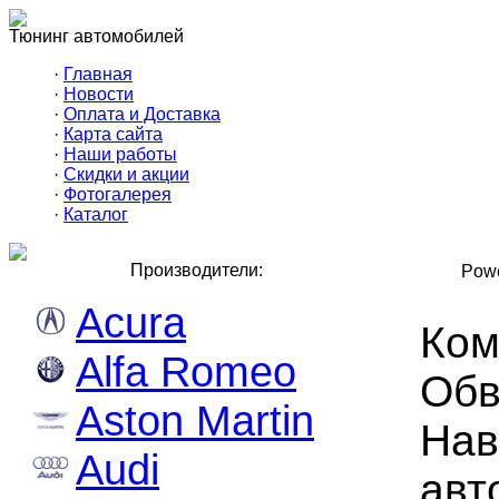
Тюнинг автомобилей
·
Главная
·
Новости
·
Оплата и Доставка
·
Карта сайта
·
Наши работы
·
Скидки и акции
·
Фотогалерея
·
Каталог
Производители:
Powe
Acura
Ком
Alfa Romeo
Обв
Aston Martin
Нав
Audi
авт