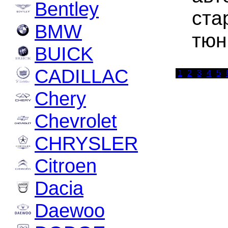
Bentley
ста
BMW
тюн
BUICK
CADILLAC
1
2
3
4
5
Chery
Chevrolet
CHRYSLER
Citroen
Dacia
Daewoo